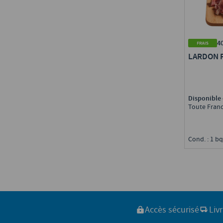
Fruit d'Or
(
1
)
37 - Indre-et-Loire
(
25
)
Galbani Professionale
(
9
)
38 - Isère
(
102
)
Gallo
(
3
)
39 - Jura
(
37
)
Garofalo Ristorante
(
7
)
40 - Landes
(
31
)
4
Glace Artisanale
(
43
)
41 - Loir-et-Cher
(
8
)
LARDON 
Golden Turtle Brand
(
10
)
42 - Loire
(
43
)
Granarolo
(
1
)
43 - Haute-Loire
(
58
)
Grand Fermage
(
3
)
44 - Loire-Atlantique
(
61
)
Granola
(
1
)
Disponible 
45 - Loiret
(
35
)
Guénard
(
4
)
Toute Fran
46 - Lot
(
17
)
Gérentes
(
11
)
47 - Lot-et-Garonne
(
44
)
HappyVore
(
4
)
48 - Lozère
(
4
)
Hari&co
(
13
)
Cond. : 1 bq
49 - Maine-et-Loire
(
87
)
Haribo
(
5
)
50 - Manche
(
34
)
Heinz
(
21
)
51 - Marne
(
39
)
Hilcona Foodservice
(
5
)
52 - Haute-Marne
(
2
)
Hug
(
5
)
53 - Mayenne
(
24
)
Hugo Reitzel
(
13
)
54 - Meurthe-et-Moselle
(
3
)
Hénaff
(
6
)
Accès sécurisé
Liv
55 - Meuse
(
23
)
Hériztage
(
4
)