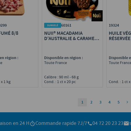
19324
0299
60161
HUILE VÉ
FUMÉ 8/8
NUII® MACADAMIA
RÉSERVÉE 
D'AUSTRALIE & CARAMEL
SALÉ
Disponible e
en région :
Disponible en région :
Toute Franc
ce
Toute France
Calibre : 90 ml - 68 g
Cond. : 1 ct x 
 x 1 kg
Cond. : 1 ct x 20 pc
1
2
3
4
5
raison en 24 H
Commande rapide 7J/7
04 72 20 23 23