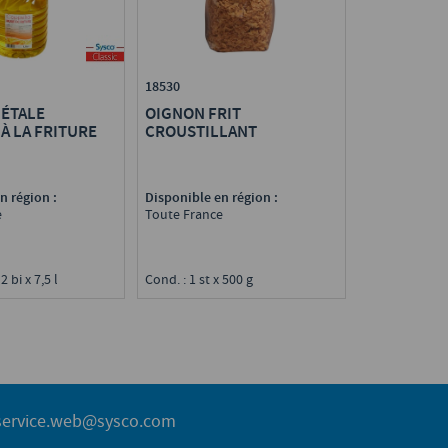
18530
GÉTALE
OIGNON FRIT
À LA FRITURE
CROUSTILLANT
n région :
Disponible en région :
e
Toute France
2 bi x 7,5 l
Cond. : 1 st x 500 g
service.web@sysco.com