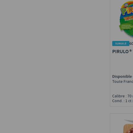
17 - Charente-Maritime
(
30
)
Davigel
(
4
)
18 - Cher
(
14
)
De Cecco
(
11
)
19 - Corrèze
(
29
)
Debic
(
17
)
20 - Corse
(
5
)
Delacre
(
1
)
21 - Côte-d'Or
(
31
)
Dessaint traiteur
(
1
)
22 - Côtes-d'Armor
(
188
)
Délices & Snacks
(
6
)
24 - Dordogne
(
45
)
6
Délicroq
(
1
)
25 - Doubs
(
23
)
PIRULO ®
Ecolab
(
3
)
26 - Drôme
(
122
)
Elle & Vire Professionnel
(
12
)
27 - Eure
(
8
)
Entremont Professionnel
(
6
)
28 - Eure-et-Loir
(
24
)
Ermitage
(
3
)
29 - Finistère
(
151
)
Disponible 
Espig
(
1
)
Toute Fran
2B - Corse-du-Nord
(
2
)
Etrez
(
3
)
30 - Gard
(
16
)
Ferrero
(
1
)
Calibre : 70
31 - Haute-Garonne
(
29
)
Flipi
(
10
)
Cond. : 1 ct
32 - Gers
(
16
)
Flora Professional
(
2
)
33 - Gironde
(
25
)
Flory
(
1
)
34 - Hérault
(
5
)
Flying Goose
(
1
)
35 - Ille-et-Vilaine
(
207
)
Force +
(
8
)
36 - Indre
(
14
)