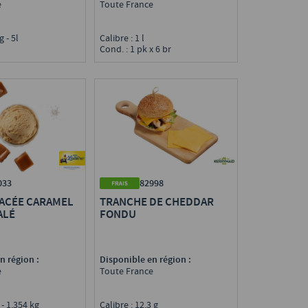
Toute France
e
Calibre : 1 l
kg - 5l
Cond. : 1 pk x 6 br
82998
033
TRANCHE DE CHEDDAR
ACÉE CARAMEL
FONDU
ALÉ
Disponible en région :
n région :
Toute France
e
Calibre : 12,3 g
l - 1,354 kg