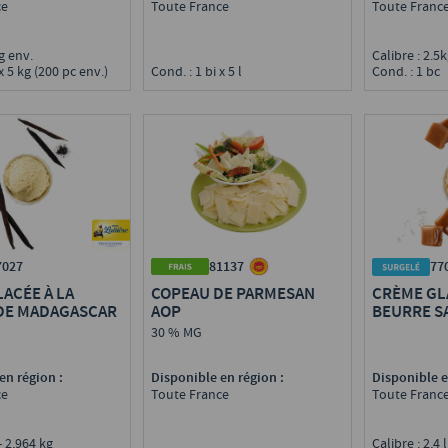
Toute France
ce
Toute Franc
 g env.
Calibre : 2.5
Cond. : 1 bi x 5 l
 x 5 kg (200 pc env.)
Cond. : 1 bc
81137
7027
77
COPEAU DE PARMESAN
ACÉE À LA
CRÈME GL
AOP
 DE MADAGASCAR
BEURRE S
30 % MG
Disponible en région :
en région :
Disponible e
Toute France
ce
Toute Franc
 - 2,964 kg
Calibre : 2,4 