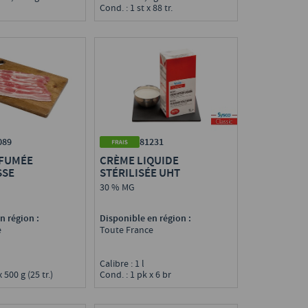
Cond. : 1 st x 88 tr.
089
81231
 FUMÉE
CRÈME LIQUIDE
SSE
STÉRILISÉE UHT
30 % MG
n région :
Disponible en région :
e
Toute France
g
Calibre : 1 l
 500 g (25 tr.)
Cond. : 1 pk x 6 br