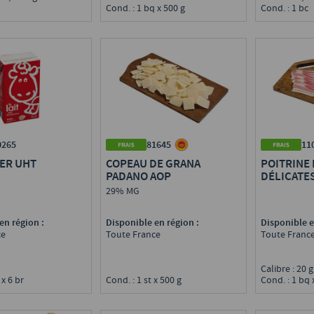
Cond. : 1 bq x 500 g
Cond. : 1 bc
0265
81645
11
IER UHT
COPEAU DE GRANA
POITRINE
PADANO AOP
DÉLICATE
29% MG
en région :
Disponible en région :
Disponible e
ce
Toute France
Toute Franc
l
Calibre : 20 
 x 6 br
Cond. : 1 st x 500 g
Cond. : 1 bq x