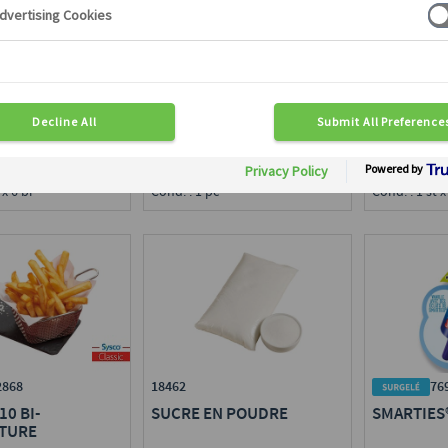
I-ÉCRÉMÉ UHT
BEURRE PLAQUETTE DOUX
EMMENTAL
29 % MG min
en région :
Disponible en région :
Disponible e
ce
Toute France
Toute Franc
l
Calibre : 250 g
 x 6 br
Cond. : 1 pc
Cond. : 1 st x
18462
2868
76
SUCRE EN POUDRE
10 BI-
SMARTIES
TURE