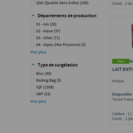
Charal Restauration
(
6
)
QSA (Qualité Sans Arête)
(
249
)
Cond. : 1 bc
Charles & Alice Restauration
(
10
)
Chavroux
(
1
)
Départements de production
Chef
(
21
)
01 - Ain
(
28
)
Cinco Jotas
(
2
)
02 - Aisne
(
37
)
Cluizel
(
4
)
03 - Allier
(
71
)
Clément Faugier
(
1
)
04 - Alpes (Hte-Provence)
(
3
)
Cocotine
(
18
)
05 - Hautes-Alpes
(
3
)
Voir plus
Coeur de Lion
(
1
)
06 - Alpes-Maritimes
(
4
)
8
Convivial
(
6
)
Type de surgélation
07 - Ardèche
(
23
)
LAIT ENT
Corman
(
1
)
08 - Ardennes
(
1
)
Bloc
(
40
)
Couturier Fromager
(
1
)
09 - Ariège
(
7
)
Boiling Bag
(
5
)
brique
Création Brigade
(
209
)
10 - Aube
(
6
)
IQF
(
1508
)
Cuisinor
(
3
)
11 - Aude
(
3
)
IWP
(
33
)
Disponible 
Céréal BIO
(
5
)
Toute Fran
12 - Aveyron
(
74
)
Interleaved
(
9
)
Voir plus
D'aucy
(
50
)
13 - Bouches-du-Rhône
(
37
)
Layer Pack
(
25
)
Daim
(
1
)
14 - Calvados
(
89
)
Calibre : 1 
Sous Atmosphère Protectrice
(
452
)
Danette
(
2
)
Cond. : 1 pk
15 - Cantal
(
37
)
Sous Glace
(
3
)
Danone
(
5
)
16 - Charente
(
100
)
Sous Vide
(
686
)
Darégal
(
4
)