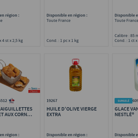
Disponible en région :
en région :
Disponible e
Toute France
ce
Toute Franc
Calibre : 85 
Cond. : 1 pc x 1 kg
x 4 st x 2,5 kg
Cond. : 1 ct x
19267
5512
60
HUILE D'OLIVE VIERGE
'AIGUILLETTES
GLACE VA
EXTRA
ET AUX CORN
NESTLÉ®
F
Disponible en région :
en région :
Disponible e