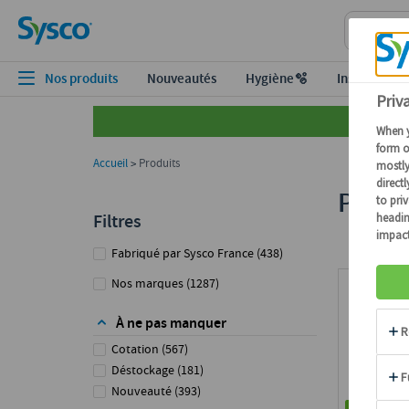
Nos produits
Nouveautés
Hygiène🫧
Inspiration
Accueil
Produits
>
Passer aux produits
Produ
Filtres
Fabriqué par Sysco France
(
438
)
Nos marques
(
1287
)
À ne pas manquer
Cotation
(
567
)
Déstockage
(
181
)
Nouveauté
(
393
)
8