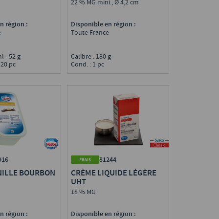
22 % MG mini., Ø 4,2 cm
Disponible en région :
n région :
Toute France
e
Calibre : 180 g
ml - 52 g
Cond. : 1 pc
 20 pc
81244
916
CRÈME LIQUIDE LÉGÈRE
NILLE BOURBON
UHT
18 % MG
Disponible en région :
n région :