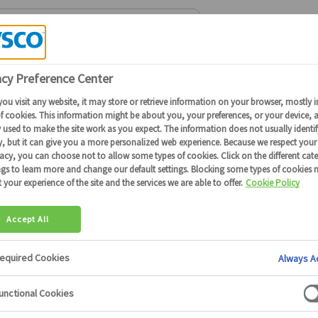
Connectez-vous
ou
devenez client
pour obtenir plus de détails
its
6209 produits
0001
80269
41