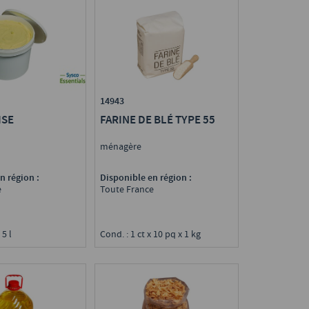
14943
ISE
FARINE DE BLÉ TYPE 55
ménagère
n région :
Disponible en région :
e
Toute France
 5 l
Cond. : 1 ct x 10 pq x 1 kg