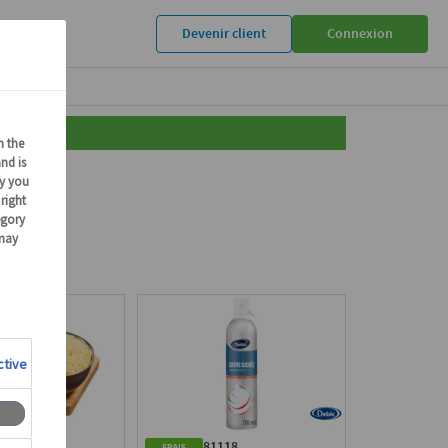
Devenir client
Connexion
301
81118