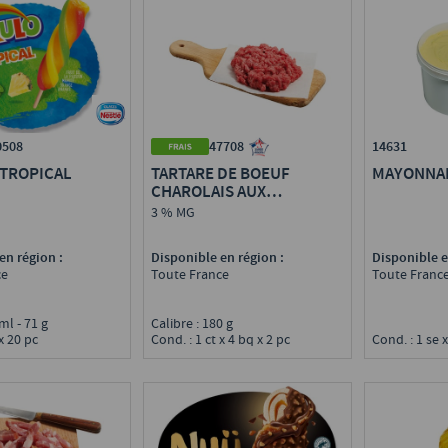
47708
14631
0508
TARTARE DE BOEUF
MAYONNA
 TROPICAL
CHAROLAIS AUX
COUTEAUX VBF
3 % MG
Disponible en région :
Disponible e
en région :
Toute France
Toute Franc
ce
Calibre : 180 g
 ml - 71 g
Cond. : 1 ct x 4 bq x 2 pc
Cond. : 1 se x
 x 20 pc