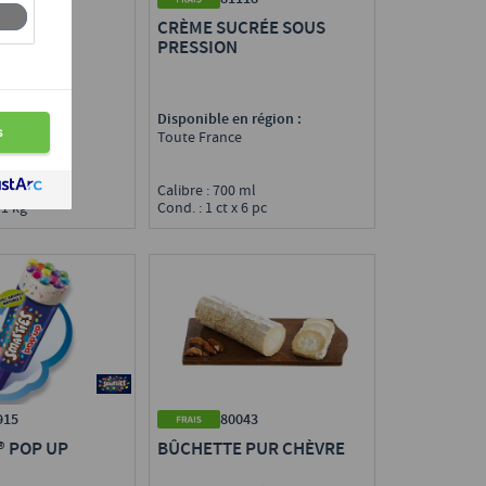
 RÂPÉ
CRÈME SUCRÉE SOUS
PRESSION
i.
n région :
Disponible en région :
e
Toute France
Calibre : 700 ml
 1 kg
Cond. : 1 ct x 6 pc
80043
915
BÛCHETTE PUR CHÈVRE
® POP UP