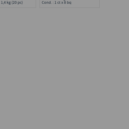
 1,4 kg (20 pc)
Cond. : 1 ct x 8 bq