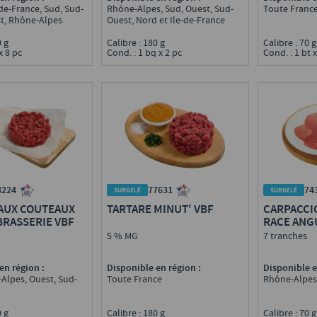
Toute Franc
-de-France, Sud, Sud-
Rhône-Alpes, Sud, Ouest, Sud-
t, Rhône-Alpes
Ouest, Nord et Ile-de-France
Calibre : 70 
80 g
Calibre : 180 g
Cond. : 1 bt x
x 8 pc
Cond. : 1 bq x 2 pc
3224
77631
74
 AUX COUTEAUX
TARTARE MINUT' VBF
CARPACCI
RASSERIE VBF
RACE ANG
5 % MG
7 tranches
en région :
Disponible en région :
Disponible e
Alpes, Ouest, Sud-
Toute France
Rhône-Alpes
70 g
Calibre : 180 g
Calibre : 70 