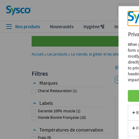
Nos produits
Nouveautés
Hygiène🫧
Inspiration
Accueil
Les produits
La viande, le gibier et les abats
Les tart
>
>
>
Passer aux produits
Les 
Retour
Filtres
Les tartares
Marques
Charal Restauration
(
1
)
Labels
Garantie 100% muscle
(
1
)
Viande Bovine Française
(
16
)
Températures de conservation
Frais
(
9
)