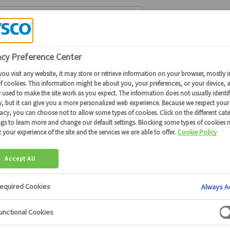
Connectez-vous
ou
devenez client
pour obtenir plus de détails
ares et carpaccios
tartares et carpaccios
17 produits
Les carpaccios