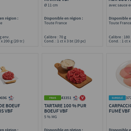
Ø 11 cm
avec sauce e
en région :
Disponible en région :
Disponible e
ce
Toute France
Toute Franc
 g env.
Calibre : 70 g
Calibre : 180
x 200 g (20 tr.)
Cond. : 1 ct x 3 bt (20 pc)
Cond. : 1 ct x
37
0696
43351
CARPACCI
DE BOEUF
TARTARE 100 % PUR
FUMÉ VBF
IS VBF
BOEUF VBF
5 % MG
Disponible e
en région :
Disponible en région :