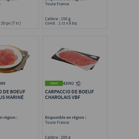
e
Toute France
g
Calibre : 150 g
 20 pc (7 tr.)
Cond. : 1 ct x 8 bq
389
42092
O DE BOEUF
CARPACCIO DE BOEUF
US MARINÉ
CHAROLAIS VBF
n région :
Disponible en région :
Toute France
g
Calibre : 200 g