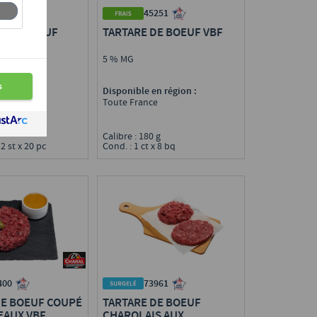
514
45251
O DE BOEUF
TARTARE DE BOEUF VBF
S VBF
te
5 % MG
n région :
Disponible en région :
e
Toute France
g
Calibre : 180 g
 2 st x 20 pc
Cond. : 1 ct x 8 bq
400
73961
DE BOEUF COUPÉ
TARTARE DE BOEUF
EAUX VBF
CHAROLAIS AUX