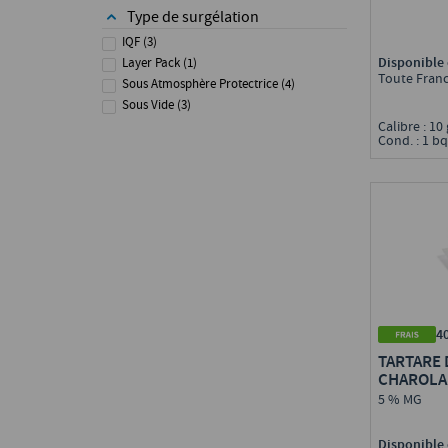
68 - Haut-Rhin
(
1
)
Type de surgélation
72 - Sarthe
(
3
)
IQF
(
3
)
85 - Vendée
(
4
)
Disponible 
Layer Pack
(
1
)
Toute Fran
Sous Atmosphère Protectrice
(
4
)
Sous Vide
(
3
)
Calibre : 10
Cond. : 1 bq 
4
TARTARE 
CHAROLA
5 % MG
Disponible 