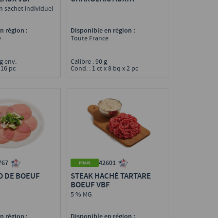
COUTEAUX VBF
n sachet individuel
n région :
Disponible en région :
e
Toute France
 g env.
Calibre : 90 g
 16 pc
Cond. : 1 ct x 8 bq x 2 pc
767
42601
O DE BOEUF
STEAK HACHÉ TARTARE
BOEUF VBF
5 % MG
n région :
Disponible en région :