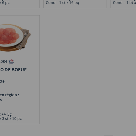
x 6 pc
Cond. : 1 ct x 16 pq
Cond. : 1 bt x
1084
IO DE BOEUF
tte
en région :
s
g +/- 5g
x 3 st x 10 pc