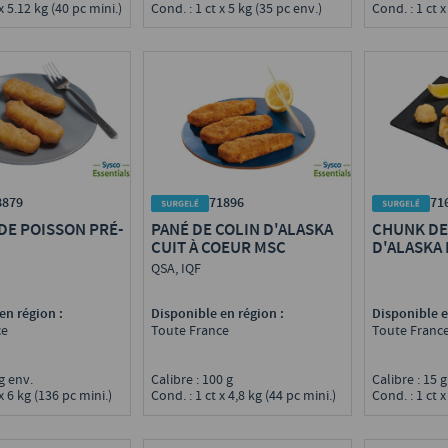
x 5.12 kg (40 pc mini.)
Cond. : 1 ct x 5 kg (35 pc env.)
Cond. : 1 ct x
8879
71896
71
DE POISSON PRÉ-
PANÉ DE COLIN D'ALASKA
CHUNK DE
CUIT À COEUR MSC
D'ALASKA 
CHIPS PR
QSA, IQF
en région :
Disponible en région :
Disponible e
ce
Toute France
Toute Franc
 g env.
Calibre : 100 g
Calibre : 15 
x 6 kg (136 pc mini.)
Cond. : 1 ct x 4,8 kg (44 pc mini.)
Cond. : 1 ct x