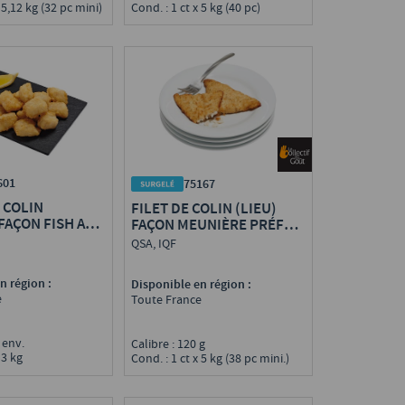
 5,12 kg (32 pc mini)
Cond. : 1 ct x 5 kg (40 pc)
601
75167
 COLIN
FILET DE COLIN (LIEU)
FAÇON FISH AND
FAÇON MEUNIÈRE PRÉFRIT
ÉFRIT MSC
MSC
QSA, IQF
n région :
Disponible en région :
e
Toute France
g env.
Calibre : 120 g
 3 kg
Cond. : 1 ct x 5 kg (38 pc mini.)