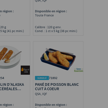
QSA, IQF
n région :
Disponible en région :
e
Toute France
/120 g
Calibre : 120 g env.
 5 kg (41 pc mini.)
Cond. : 1 ct x 5 kg (38 pc mini.)
254
71892
LIN D'ALASKA
PANÉ DE POISSON BLANC
 CÉRÉALES
CUIT À COEUR
MSC
QSA, IQF
n région :
Disponible en région :