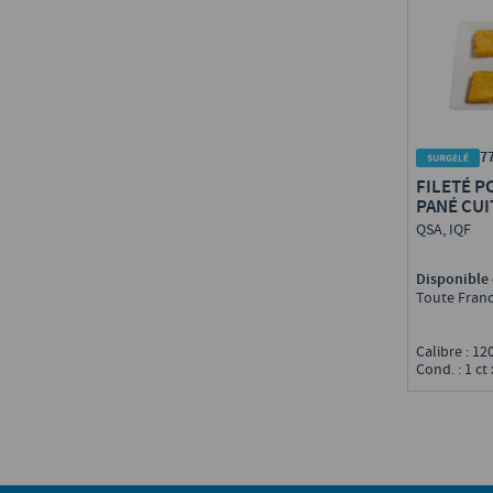
7
FILETÉ P
PANÉ CUI
QSA, IQF
Disponible 
Toute Fran
Calibre : 12
Cond. : 1 ct 