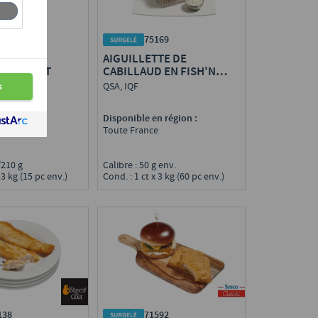
489
75169
IPS DE
AIGUILLETTE DE
D PRÉFRIT
CABILLAUD EN FISH'N
CHIPS PRÉFRIT
QSA, IQF
n région :
Disponible en région :
e
Toute France
0/210 g
Calibre : 50 g env.
 3 kg (15 pc env.)
Cond. : 1 ct x 3 kg (60 pc env.)
138
71592