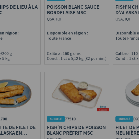
IPS DE LIEU À LA
POISSON BLANC SAUCE
FISH'N CH
C
BORDELAISE MSC
D'ALASKA
QSA, IQF
QSA, IQF
en région :
Disponible en région :
Disponible e
ce
Toute France
Toute Franc
60/200 g
Calibre : 160 g env.
Calibre : 11
x 5 kg
Cond. : 1 ct x 5,12 kg (32 pc mini.)
Cond. : 1 ct x
1708
77510
09
TTE DE FILET DE
FISH'N CHIPS DE POISSON
FILET DE 
ALASKA EN
BLANC PRÉFRIT MSC
MEUNIÈRE
HIPS PRÉFRIT