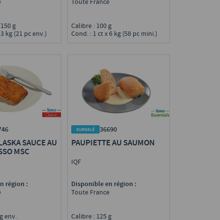
e
Toute France
0/150 g
Calibre : 100 g
 3 kg (21 pc env.)
Cond. : 1 ct x 6 kg (58 pc mini.)
746
36690
LASKA SAUCE AU
PAUPIETTE AU SAUMON
SSO MSC
IQF
n région :
Disponible en région :
e
Toute France
 g env.
Calibre : 125 g