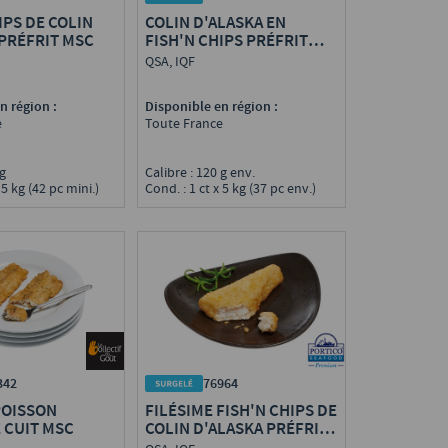
IPS DE COLIN
COLIN D'ALASKA EN
 PRÉFRIT MSC
FISH'N CHIPS PRÉFRIT
MSC POUR BURGER
QSA, IQF
n région :
Disponible en région :
e
Toute France
0 g
Calibre : 120 g env.
 5 kg (42 pc mini.)
Cond. : 1 ct x 5 kg (37 pc env.)
342
76964
POISSON
FILÉSIME FISH'N CHIPS DE
 CUIT MSC
COLIN D'ALASKA PRÉFRIT
MSC