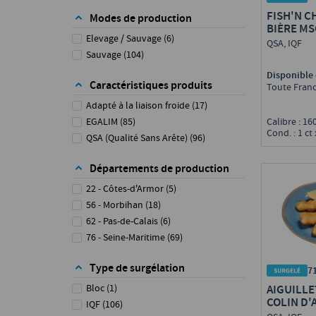
Sans Sulfites
FISH'N CH
Modes de production
BIÈRE MS
Elevage / Sauvage
(
6
)
QSA, IQF
Sauvage
(
104
)
Disponible 
Caractéristiques produits
Toute Fran
Adapté à la liaison froide
(
17
)
Calibre : 1
EGALIM
(
85
)
Cond. : 1 ct 
QSA (Qualité Sans Arête)
(
96
)
Départements de production
22 - Côtes-d'Armor
(
5
)
56 - Morbihan
(
18
)
62 - Pas-de-Calais
(
6
)
76 - Seine-Maritime
(
69
)
Type de surgélation
7
AIGUILLE
Bloc
(
1
)
COLIN D'
IQF
(
106
)
FISH'N C