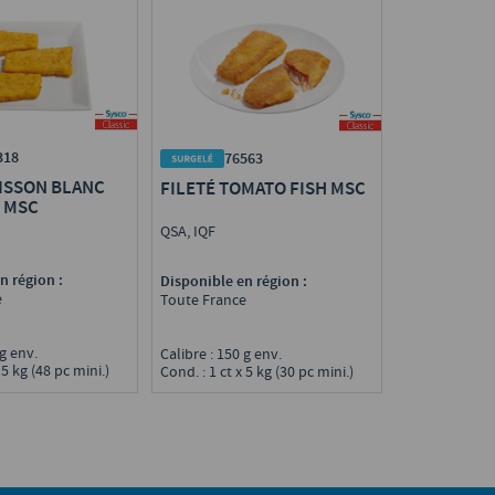
318
76563
OISSON BLANC
FILETÉ TOMATO FISH MSC
T MSC
QSA, IQF
n région :
Disponible en région :
e
Toute France
 g env.
Calibre : 150 g env.
 5 kg (48 pc mini.)
Cond. : 1 ct x 5 kg (30 pc mini.)