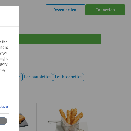
Devenir client
Connexion
ons cuisinés
Les paupiettes
Les brochettes