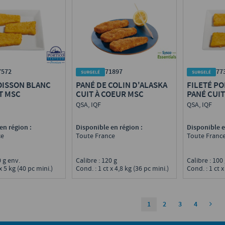
7572
71897
77
OISSON BLANC
PANÉ DE COLIN D'ALASKA
FILETÉ P
T MSC
CUIT À COEUR MSC
PANÉ CUI
QSA, IQF
QSA, IQF
en région :
Disponible en région :
Disponible e
ce
Toute France
Toute Franc
0 g env.
Calibre : 120 g
Calibre : 100
x 5 kg (40 pc mini.)
Cond. : 1 ct x 4,8 kg (36 pc mini.)
Cond. : 1 ct x
1
2
3
4