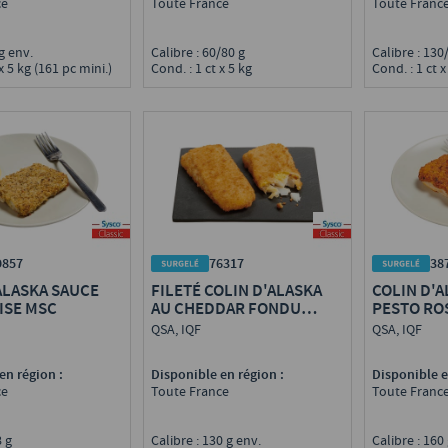
Toute France
Toute Franc
ce
Calibre : 60/80 g
Calibre : 13
 g env.
Cond. : 1 ct x 5 kg
Cond. : 1 ct x
x 5 kg (161 pc mini.)
9857
76317
38
ALASKA SAUCE
FILETÉ COLIN D'ALASKA
COLIN D'A
ISE MSC
AU CHEDDAR FONDU
PESTO RO
PRÉFRIT MSC
QSA, IQF
QSA, IQF
en région :
Disponible en région :
Disponible e
ce
Toute France
Toute Franc
28 g
Calibre : 130 g env.
Calibre : 160