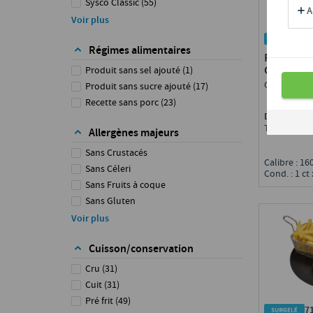
Sysco Classic
(
55
)
Sysco Essentials
(
16
)
Voir plus
Sysco Premium
(
1
)
7
Régimes alimentaires
FISH'N C
CABILLA
Produit sans sel ajouté
(
1
)
QSA, IQF
Produit sans sucre ajouté
(
17
)
Recette sans porc
(
23
)
Disponible 
Toute Fran
Allergènes majeurs
Sans Crustacés
Calibre : 1
Sans Céleri
Cond. : 1 ct 
Sans Fruits à coque
Sans Gluten
Sans Lait
Voir plus
Sans Lupin
Cuisson/conservation
Sans Moutarde
Sans Oeuf
Cru
(
31
)
Sans Poisson
Cuit
(
31
)
Sans Soja
Pré frit
(
49
)
7