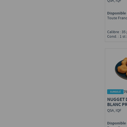
QSA, IQF
MSC
Disponible 
Toute Fran
Calibre : 35
Cond. : 1 st 
7
NUGGET 
BLANC P
QSA, IQF
Disponible 