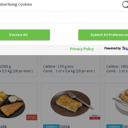
7894
72427
74
HIPS DE
FISH'N CHIPS DE
FISH'N CH
UD
CABILLAUD PRÉFRIT
CABILLAU
QSA, IQF
QSA, IQF
en région :
Disponible en région :
Disponible e
ce
Toute France
Toute Franc
60/200 g
Calibre : 170 g env.
Calibre : 19
x 5,5 kg (28 pc mini.)
Cond. : 1 ct x 3,4 kg (20 pc env.)
Cond. : 1 ct x
1658
76518
74