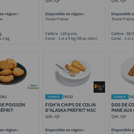
QSA, IQF
QSA, IQF
en région :
Disponible en région :
Disponible e
ce
Toute France
Toute Franc
 g
Calibre : 120 g env.
Calibre : 90
x 1 kg
Cond. : 1 ct x 5 kg (39 pc mini.)
Cond. : 1 ct x
74132
74
6561
FISH'N CHIPS DE COLIN
DOS DE CO
DE POISSON
D'ALASKA PRÉFRIT MSC
PANÉ AUX
RÉFRIT
PRÉFRIT 
QSA, IQF
QSA, IQF
Disponible en région :
Disponible e
en région :