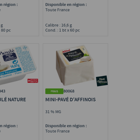
n région :
Disponible en région :
e
Toute France
3 g
Calibre : 16,6 g
x 80 pc
Cond. : 1 bt x 60 pc
043
80068
ULÉ NATURE
MINI-PAVÉ D'AFFINOIS
31 % MG
n région :
Disponible en région :
e
Toute France