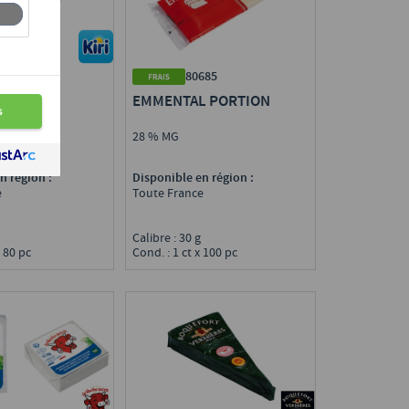
867
80685
E
EMMENTAL PORTION
28 % MG
n région :
Disponible en région :
e
Toute France
g
Calibre : 30 g
x 80 pc
Cond. : 1 ct x 100 pc