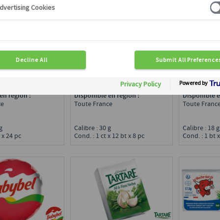
82821
82
0893
CAMEMBERT PORTION
KIRI CRÈM
CTAIRE AOP
UPÉ
20 % MG
29 % MG
Disponible en région :
Disponible e
en région :
Toute France
Toute Franc
ce
Calibre : 30 g
Calibre : 18 
 g
Cond. : 1 ct x 12 bt x 8 pc
Cond. : 1 bt 
 x 24 pc