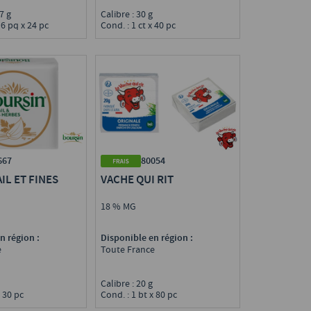
67 g
Calibre : 30 g
 6 pq x 24 pc
Cond. : 1 ct x 40 pc
667
80054
IL ET FINES
VACHE QUI RIT
18 % MG
n région :
Disponible en région :
e
Toute France
g
Calibre : 20 g
x 30 pc
Cond. : 1 bt x 80 pc