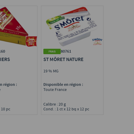
160
80761
IERS
ST MÔRET NATURE
19 % MG
n région :
Disponible en région :
e
Toute France
g
Calibre : 20 g
x 10 pc
Cond. : 1 ct x 12 bq x 12 pc