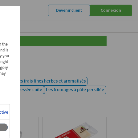
Devenir client
Connexion
s fromages frais fines herbes et aromatisés
 à pâte pressée cuite
Les fromages à pâte persillée