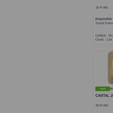
49 - Maine-et-Loire
(
3
)
18 % MG
50 - Manche
(
1
)
52 - Haute-Marne
(
1
)
Disponible 
53 - Mayenne
(
2
)
Toute Fran
55 - Meuse
(
3
)
61 - Orne
(
2
)
Calibre : 16
62 - Pas-de-Calais
(
7
)
Cond. : 1 bt
64 - Pyrénées-Atlantiques
(
1
)
71 - Saône-et-Loire
(
2
)
72 - Sarthe
(
13
)
8
CANTAL J
30 % MG