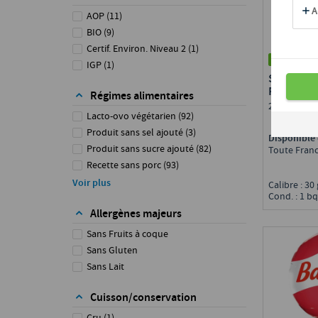
Chavroux
(
1
)
AOP
(
11
)
Coeur de Lion
(
1
)
BIO
(
9
)
Kiri
(
4
)
Certif. Environ. Niveau 2
(
1
)
8
La Vache qui Rit
(
6
)
IGP
(
1
)
SAINT-NE
La Vie de Château
(
26
)
PRÉDÉCO
Leerdammer
(
2
)
Régimes alimentaires
27 % MG
Les Fripons
(
1
)
Lacto-ovo végétarien
(
92
)
Mini Bonbel
(
1
)
Produit sans sel ajouté
(
3
)
Disponible 
P'tit Louis
(
2
)
Produit sans sucre ajouté
(
82
)
Toute Fran
Pavé d'Affinois
(
2
)
Recette sans porc
(
93
)
Paysan Breton
(
3
)
Végétarien
(
11
)
Voir plus
Calibre : 30
Pik & Croq
(
1
)
Cond. : 1 bq
Port Salut
(
1
)
Allergènes majeurs
Président
(
20
)
Sans Fruits à coque
Rians Restauration
(
1
)
Sans Gluten
Saint Agur
(
1
)
Sans Lait
Saint Albray
(
1
)
Samos 99
(
1
)
Cuisson/conservation
Six de Savoie
(
1
)