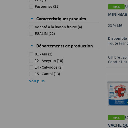
Cru
(
1
)
St Môret
(
3
)
Pasteurisé
(
21
)
8
Tartare
(
4
)
MINI-BA
Vernières
(
2
)
Caractéristiques produits
23 % MG
Adapté à la liaison froide
(
4
)
EGALIM
(
22
)
Disponible 
Toute Fran
Départements de production
01 - Ain
(
2
)
Calibre : 20
12 - Aveyron
(
10
)
Cond. : 1 bt
14 - Calvados
(
2
)
15 - Cantal
(
13
)
16 - Charente
(
1
)
Voir plus
18 - Cher
(
1
)
22 - Côtes-d'Armor
(
3
)
24 - Dordogne
(
6
)
31 - Haute-Garonne
(
11
)
39 - Jura
(
16
)
8
43 - Haute-Loire
(
1
)
VACHE QU
44 - Loire-Atlantique
(
2
)