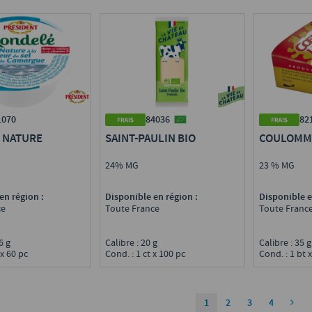
1070
84036
82
 NATURE
SAINT-PAULIN BIO
COULOMM
24% MG
23 % MG
en région :
Disponible en région :
Disponible e
ce
Toute France
Toute Franc
,6 g
Calibre : 20 g
Calibre : 35 
 x 60 pc
Cond. : 1 ct x 100 pc
Cond. : 1 bt 
1
2
3
4