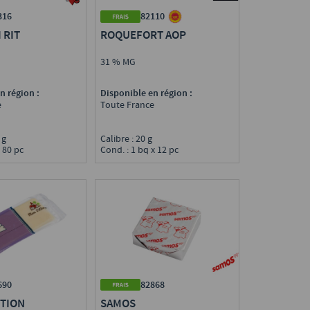
316
82110
 RIT
ROQUEFORT AOP
31 % MG
n région :
Disponible en région :
e
Toute France
5 g
Calibre : 20 g
x 80 pc
Cond. : 1 bq x 12 pc
82868
690
SAMOS
TION