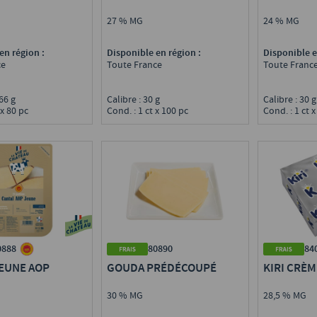
27 % MG
24 % MG
en région :
Disponible en région :
Disponible e
ce
Toute France
Toute Franc
,66 g
Calibre : 30 g
Calibre : 30 
 x 80 pc
Cond. : 1 ct x 100 pc
Cond. : 1 ct 
0888
80890
84
EUNE AOP
GOUDA PRÉDÉCOUPÉ
KIRI CRÈM
30 % MG
28,5 % MG