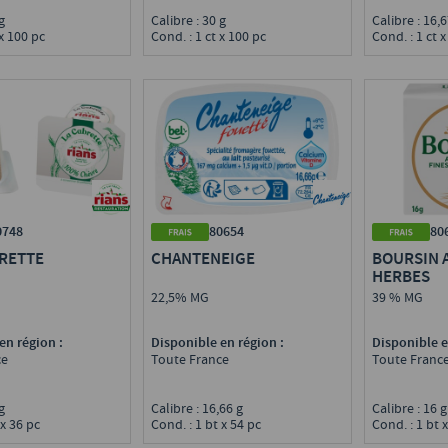
 g
Calibre : 30 g
Calibre : 16,
 x 100 pc
Cond. : 1 ct x 100 pc
Cond. : 1 ct x
0748
80654
80
BRETTE
CHANTENEIGE
BOURSIN A
HERBES
22,5% MG
39 % MG
en région :
Disponible en région :
Disponible e
ce
Toute France
Toute Franc
 g
Calibre : 16,66 g
Calibre : 16 
 x 36 pc
Cond. : 1 bt x 54 pc
Cond. : 1 bt 