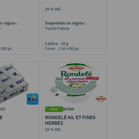
29 % MG
Disponible en région :
n région :
Toute France
e
Calibre : 18 g
g
Cond. : 1 bt x 80 pc
x 100 pc
015
80344
E
RONDELÉ AIL ET FINES
HERBES
28 % MG