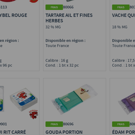
4113
80066
80
BYBEL ROUGE
TARTARE AIL ET FINES
VACHE QUI
HERBES
32 % MG
18 % MG
en région :
Disponible en région :
Disponible e
ce
Toute France
Toute Franc
 g
Calibre : 16 g
Calibre : 17,
 x 96 pc
Cond. : 1 bt x 32 pc
Cond. : 1 bt 
0901
80696
80
I RIT CARRÉ
GOUDA PORTION
ÉDAM POR