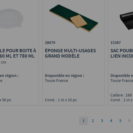
28079
15387
E POUR BOITE À
ÉPONGE MULTI-USAGES
SAC POUB
60 ML ET 780 ML
GRAND MODÈLE
LIEN INC
5 cm
en région :
Disponible en région :
Disponible e
ce
Toute France
Toute Franc
Calibre : 160
 x 50 pc
Cond. : 1 st x 10 pc
Cond. : 1 ct x
1
2
3
4
5