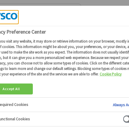
Connectez-vous
ou
devenez client
pour obtenir plus de détails
n alimentaire
271 produits
 emporter
La protection des aliments
L'hygiène, l'entretien et le ne
mables hotellerie