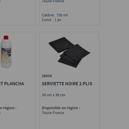
e
Toute France
Calibre : 750 ml
Cond. : 1 pc
28050
T PLANCHA
SERVIETTE NOIRE 2 PLIS
38 cm x 38 cm
n région :
Disponible en région :
e
Toute France