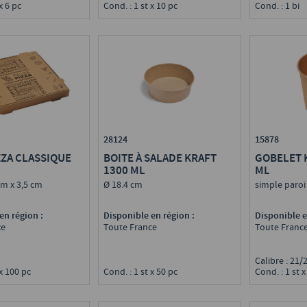
x 6 pc
Cond. : 1 st x 10 pc
Cond. : 1 bi
15878
28124
ZZA CLASSIQUE
GOBELET 
BOITE À SALADE KRAFT
ML
1300 ML
cm x 3,5 cm
simple paro
Ø 18.4 cm
en région :
Disponible e
Disponible en région :
ce
Toute Franc
Toute France
Calibre : 21/
 x 100 pc
Cond. : 1 st x
Cond. : 1 st x 50 pc