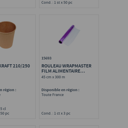
Cond. : 1 st x 50 pc
15693
KRAFT 210/250
ROULEAU WRAPMASTER
FILM ALIMENTAIRE
ÉTIRABLE
i
45 cm x 300 m
n région :
Disponible en région :
e
Toute France
25 cl
 50 pc
Cond. : 1 ct x 3 pc