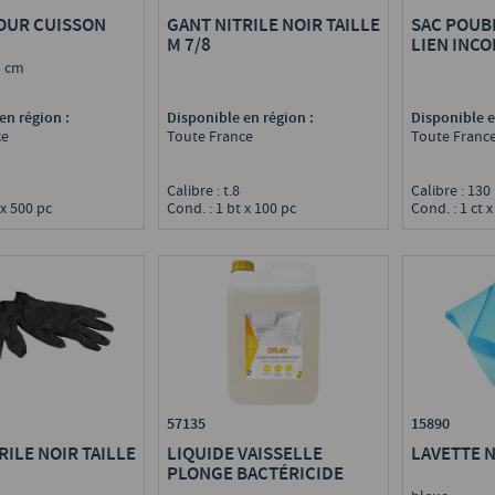
OUR CUISSON
GANT NITRILE NOIR TAILLE
SAC POUB
M 7/8
LIEN INC
3 cm
en région :
Disponible en région :
Disponible e
ce
Toute France
Toute Franc
Calibre : t.8
Calibre : 130
 x 500 pc
Cond. : 1 bt x 100 pc
Cond. : 1 ct x
15890
57135
RILE NOIR TAILLE
LAVETTE N
LIQUIDE VAISSELLE
PLONGE BACTÉRICIDE