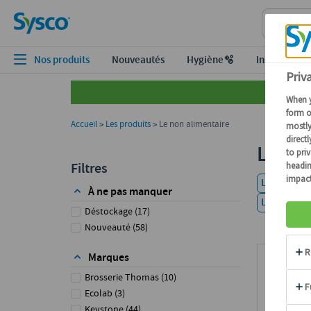
Nos produits
Nouveautés
Hygiène🫧
Inspiration
Accueil
Les produits
Le non alimentaire
>
>
Passer aux produits
Le no
Filtres
La vente à
À ne pas manquer
Les consom
Déstockage
(
17
)
Nouveauté
(
58
)
Marques
Brosserie Thomas
(
10
)
Ecolab
(
3
)
Keystone
(
44
)