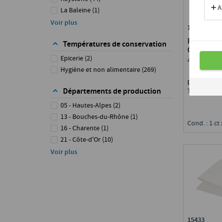
La Baleine
(
1
)
Lacor
(
3
)
Voir plus
15169
Topclin Professional
(
4
)
ROULEAU
Températures de conservation
OUATE B
Epicerie
(
2
)
450 feuilles
Hygiène et non alimentaire
(
269
)
Disponible 
Départements de production
Toute Fran
05 - Hautes-Alpes
(
2
)
13 - Bouches-du-Rhône
(
1
)
Cond. : 1 ct 
16 - Charente
(
1
)
21 - Côte-d'Or
(
10
)
26 - Drôme
(
4
)
Voir plus
30 - Gard
(
1
)
33 - Gironde
(
1
)
35 - Ille-et-Vilaine
(
12
)
37 - Indre-et-Loire
(
5
)
38 - Isère
(
4
)
43 - Haute-Loire
(
4
)
15433