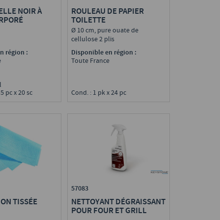
ROULEAU DE PAPIER
ELLE NOIR À
TOILETTE
ORPORÉ
Ø 10 cm, pure ouate de
cellulose 2 plis
Disponible en région :
n région :
Toute France
e
 l
Cond. : 1 pk x 24 pc
 5 pc x 20 sc
57083
ON TISSÉE
NETTOYANT DÉGRAISSANT
POUR FOUR ET GRILL