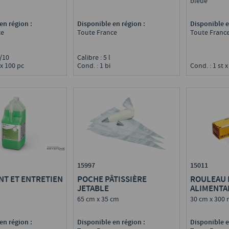
bleue
en région :
Disponible e
Disponible en région :
ce
Toute Franc
Toute France
 9/10
Calibre : 5 l
 x 100 pc
Cond. : 1 st x
Cond. : 1 bi
15997
15011
NT ET ENTRETIEN
POCHE PÂTISSIÈRE
ROULEAU 
JETABLE
ALIMENTA
7,5 ΜM
65 cm x 35 cm
30 cm x 300
en région :
Disponible en région :
Disponible e