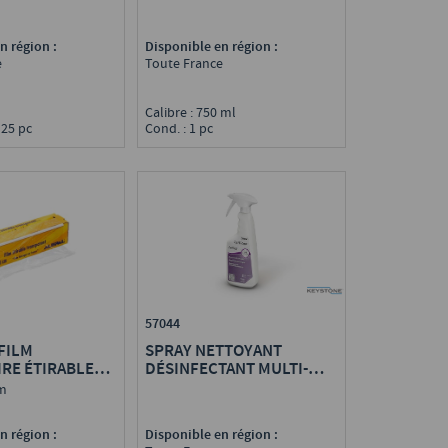
n région :
Disponible en région :
e
Toute France
Calibre : 750 ml
 25 pc
Cond. : 1 pc
57044
FILM
SPRAY NETTOYANT
IRE ÉTIRABLE
DÉSINFECTANT MULTI-
USAGES 2-EN-1
 m
n région :
Disponible en région :