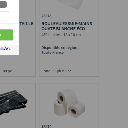
28078
ILE NOIR TAILLE
ROULEAU ESSUIE-MAINS
OUATE BLANCHE ÉCO
450 feuilles - 18 x 16 cm
n région :
Disponible en région :
e
Toute France
x 100 pc
Cond. : 1 pk x 6 pc
15470