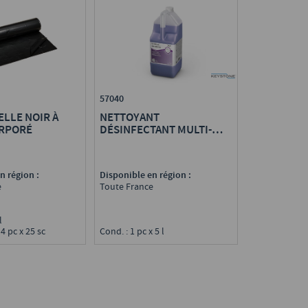
57040
ELLE NOIR À
NETTOYANT
ORPORÉ
DÉSINFECTANT MULTI-
SURFACES 2 EN 1
n région :
Disponible en région :
e
Toute France
 l
 4 pc x 25 sc
Cond. : 1 pc x 5 l