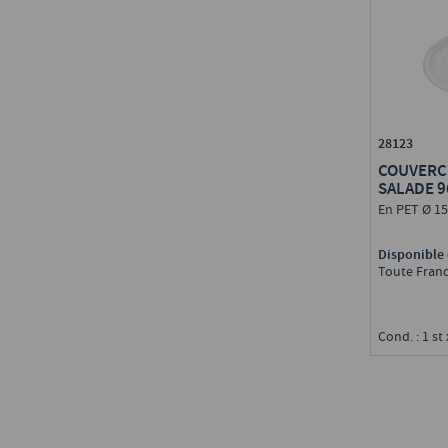
28123
COUVERCL
SALADE 9
En PET Ø 1
Disponible 
Toute Fran
Cond. : 1 st