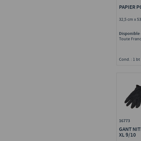
44 - Loire-Atlantique
(
1
)
PAPIER P
49 - Maine-et-Loire
(
6
)
32,5 cm x 5
51 - Marne
(
2
)
54 - Meurthe-et-Moselle
(
2
)
Disponible 
59 - Nord
(
1
)
Toute Fran
60 - Oise
(
4
)
62 - Pas-de-Calais
(
3
)
74 - Haute-Savoie
(
1
)
Cond. : 1 bt
77 - Seine-et-Marne
(
10
)
78 - Yvelines
(
1
)
84 - Vaucluse
(
1
)
88 - Vosges
(
1
)
92 - Hauts-de-Seine
(
1
)
16773
GANT NIT
XL 9/10