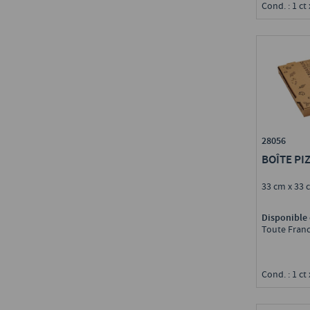
Cond. : 1 ct 
28056
BOÎTE PI
33 cm x 33 
Disponible 
Toute Fran
Cond. : 1 ct