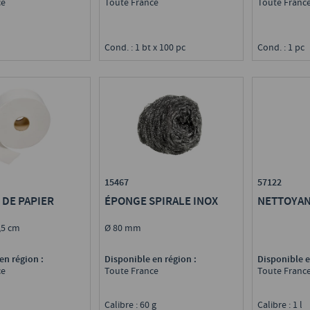
ce
Toute France
Toute Franc
l
Cond. : 1 bt x 100 pc
Cond. : 1 pc
15467
57122
DE PAPIER
ÉPONGE SPIRALE INOX
NETTOYAN
4,5 cm
Ø 80 mm
en région :
Disponible en région :
Disponible e
ce
Toute France
Toute Franc
Calibre : 60 g
Calibre : 1 l