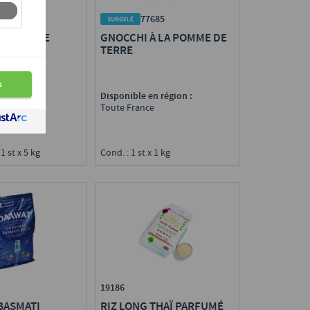
705
77685
GLIATELLE
GNOCCHI À LA POMME DE
TERRE
n région :
Disponible en région :
e
Toute France
 1 st x 5 kg
Cond. : 1 st x 1 kg
19186
BASMATI
RIZ LONG THAÏ PARFUMÉ