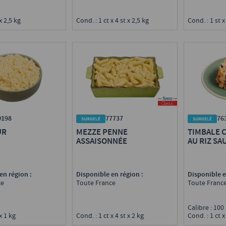
x 2,5 kg
Cond. : 1 ct x 4 st x 2,5 kg
Cond. : 1 st x
0198
77737
76
UR
MEZZE PENNE
TIMBALE 
ASSAISONNÉE
AU RIZ SA
en région :
Disponible en région :
Disponible e
ce
Toute France
Toute Franc
Calibre : 10
x 1 kg
Cond. : 1 ct x 4 st x 2 kg
Cond. : 1 ct x