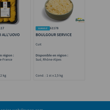
61178
117
BOULGOUR SERVICE
I ALL'UOVO
Cuit
Disponible en région :
n région :
Sud, Rhône-Alpes
de-France
g
Cond. : 1 st x 2,5 kg
 2 kg