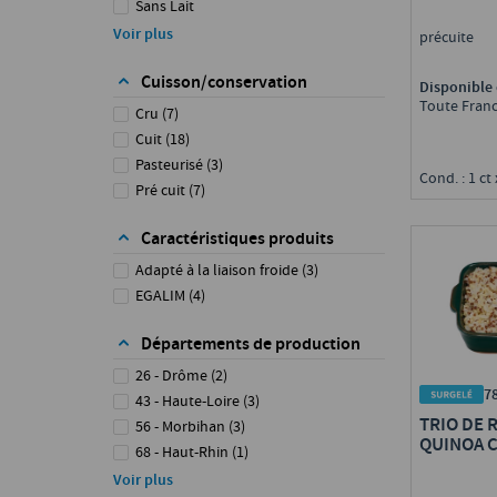
Sans Lait
Sans Oeuf
Voir plus
précuite
Sans Soja
Cuisson/conservation
Disponible 
Toute Fran
Cru
(
7
)
Cuit
(
18
)
Pasteurisé
(
3
)
Cond. : 1 ct 
Pré cuit
(
7
)
Caractéristiques produits
Adapté à la liaison froide
(
3
)
EGALIM
(
4
)
Départements de production
26 - Drôme
(
2
)
7
43 - Haute-Loire
(
3
)
TRIO DE 
56 - Morbihan
(
3
)
QUINOA C
68 - Haut-Rhin
(
1
)
ASSAISON
69 - Rhône
(
1
)
Voir plus