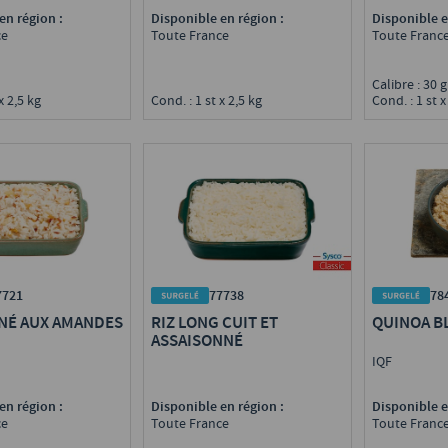
en région :
Disponible en région :
Disponible e
ce
Toute France
Toute Franc
Calibre : 30 
x 2,5 kg
Cond. : 1 st x 2,5 kg
Cond. : 1 st x
7721
77738
78
INÉ AUX AMANDES
RIZ LONG CUIT ET
QUINOA B
ASSAISONNÉ
IQF
en région :
Disponible en région :
Disponible e
ce
Toute France
Toute Franc