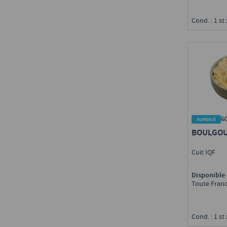
Cond. : 1 st 
6
BOULGO
Cuit IQF
Disponible 
Toute Fran
Cond. : 1 st 