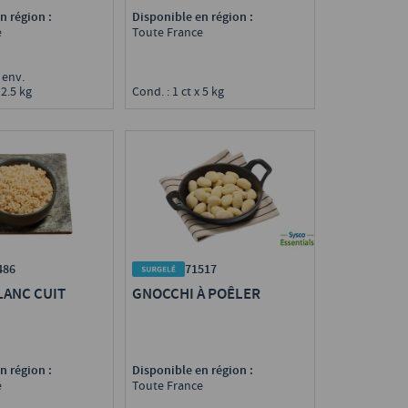
n région :
Disponible en région :
e
Toute France
g env.
 2.5 kg
Cond. : 1 ct x 5 kg
486
71517
LANC CUIT
GNOCCHI À POÊLER
n région :
Disponible en région :
e
Toute France