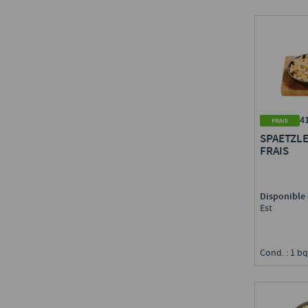
4
SPAETZLE
FRAIS
Disponible 
Est
Cond. : 1 bq