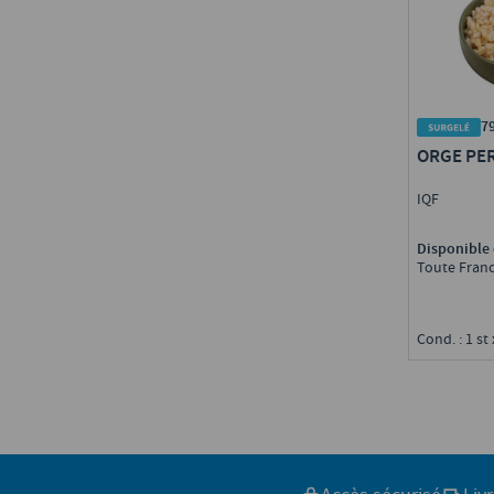
7
ORGE PER
IQF
Disponible 
Toute Fran
Cond. : 1 st 