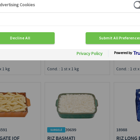
1515
11696
70
LLE
GNOCCHI
NID DE TA
en région :
Disponible en région :
Disponible e
ce
Toute France
Toute Franc
x 1 kg
Cond. : 1 st x 1 kg
Cond. : 1 ct x
8591
39699
18988
GATE IQF
RIZ BASMATI
RIZ LONG 