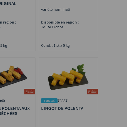
RIGINAL
variété hom mali
n région :
Disponible en région :
e
Toute France
 5 kg
Cond. : 1 st x 5 kg
040
76637
E POLENTA AUX
LINGOT DE POLENTA
SÉCHÉES