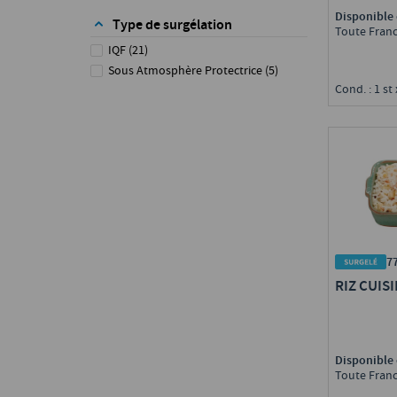
73 - Savoie
(
2
)
Disponible 
Type de surgélation
76 - Seine-Maritime
(
8
)
Toute Fran
80 - Somme
(
2
)
IQF
(
21
)
Sous Atmosphère Protectrice
(
5
)
Cond. : 1 st 
7
RIZ CUIS
Disponible 
Toute Fran