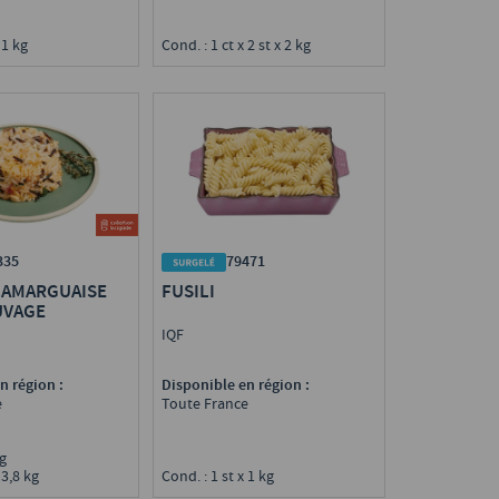
 1 kg
Cond. : 1 ct x 2 st x 2 kg
335
79471
CAMARGUAISE
FUSILI
UVAGE
IQF
n région :
Disponible en région :
e
Toute France
0 g
 3,8 kg
Cond. : 1 st x 1 kg