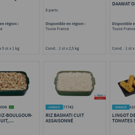
DAAWAT O
8 parts
en région :
Disponible en région :
Disponible e
ce
Toute France
Toute Franc
x 5 st x 1 kg
Cond. : 1 st x 2,5 kg
Cond. : 1 st x
8098
77742
61
RIZ-BOULGOUR-
RIZ BASMATI CUIT
LINGOT D
UIT,
ASSAISONNÉ
TOMATES 
NÉ BIO