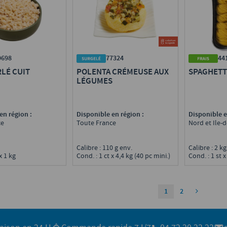
9698
77324
44
LÉ CUIT
POLENTA CRÉMEUSE AUX
SPAGHETT
LÉGUMES
en région :
Disponible en région :
Disponible e
ce
Toute France
Nord et Ile-
Calibre : 110 g env.
Calibre : 2 k
x 1 kg
Cond. : 1 ct x 4,4 kg (40 pc mini.)
Cond. : 1 st x
1
2