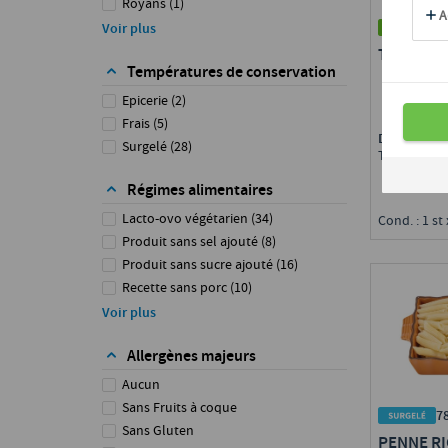
Royans
(
1
)
Sysco Classic
(
5
)
1
Voir plus
Sysco Essentials
(
2
)
TAGLIATE
Températures de conservation
Epicerie
(
2
)
Frais
(
5
)
Disponible 
Surgelé
(
28
)
Toute Fran
Régimes alimentaires
Lacto-ovo végétarien
(
34
)
Cond. : 1 st 
Produit sans sel ajouté
(
8
)
Produit sans sucre ajouté
(
16
)
Recette sans porc
(
10
)
Végétalien / Végan
(
22
)
Voir plus
Végétarien
(
29
)
Allergènes majeurs
Aucun
Sans Fruits à coque
7
Sans Gluten
PENNE RI