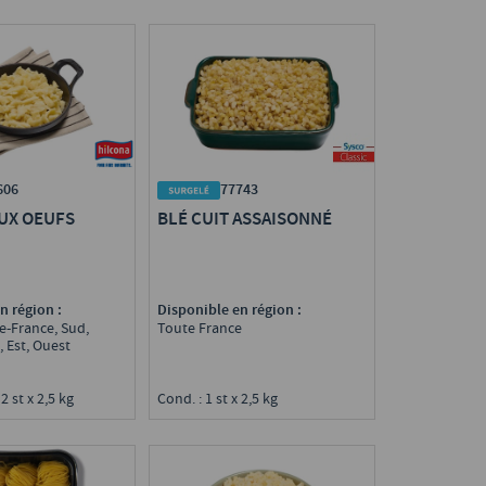
606
77743
AUX OEUFS
BLÉ CUIT ASSAISONNÉ
n région :
Disponible en région :
e-France, Sud,
Toute France
 Est, Ouest
 2 st x 2,5 kg
Cond. : 1 st x 2,5 kg