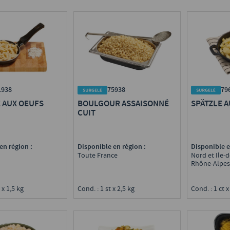
1938
75938
79
 AUX OEUFS
BOULGOUR ASSAISONNÉ
SPÄTZLE 
CUIT
en région :
Disponible en région :
Disponible e
Toute France
Nord et Ile-d
Rhône-Alpes,
 x 1,5 kg
Cond. : 1 st x 2,5 kg
Cond. : 1 ct x