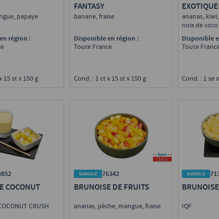
FANTASY
EXOTIQUE
ngue, papaye
banane, fraise
ananas, kiwi
noix de coc
en région :
Disponible en région :
Disponible e
ce
Toute France
Toute Franc
x 15 st x 150 g
Cond. : 1 ct x 15 st x 150 g
Cond. : 1 se x
8852
76342
71
E COCONUT
BRUNOISE DE FRUITS
BRUNOISE
 COCONUT CRUSH
ananas, pêche, mangue, fraise
IQF