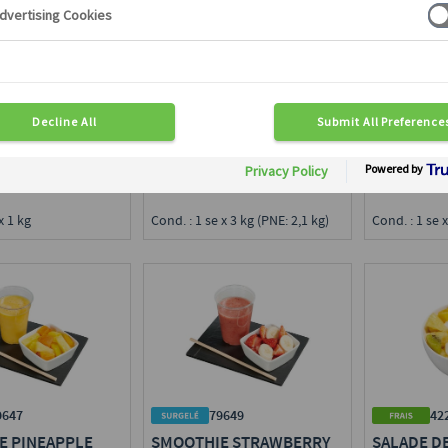
48040
42
9438
SALADE DE 5 FRUITS DE
SALADE 4 
 DE FRUITS
SAISON
variable selon saison
ananas, past
riotte, cassis, mûre,
myrtille
Disponible en région :
Disponible e
en région :
Toute France
Toute Franc
ce
Cond. : 1 se x 3 kg (PNE: 2,1 kg)
Cond. : 1 se x
x 1 kg
9647
79649
42
E PINEAPPLE
SMOOTHIE STRAWBERRY
SALADE DE