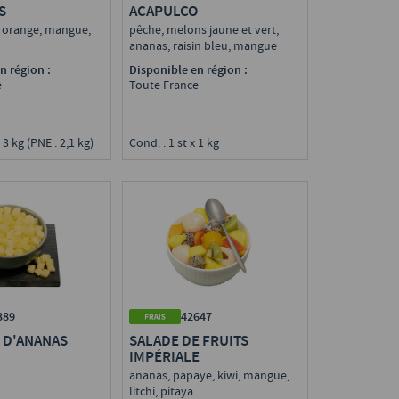
S
ACAPULCO
, orange, mangue,
pêche, melons jaune et vert,
o
ananas, raisin bleu, mangue
n région :
Disponible en région :
e
Toute France
 3 kg (PNE : 2,1 kg)
Cond. : 1 st x 1 kg
389
42647
 D'ANANAS
SALADE DE FRUITS
IMPÉRIALE
ananas, papaye, kiwi, mangue,
litchi, pitaya