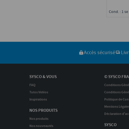
Cond. : 1 se 
Accès sécurisé
Liv
SYSCO & VOUS
© SYSCO FRA
FAQ
Conditions Géné
Tutos Vidéos
Conditions Génér
Inspirations
Politique de Conf
Mentions Légale
NOS PRODUITS
Déclaration d'acc
Nos produits
SYSCO
Nos nouveautés