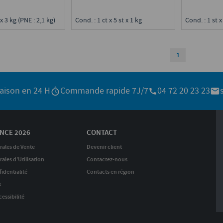
x 3 kg (PNE : 2,1 kg)
Cond. : 1 ct x 5 st x 1 kg
Cond. : 1 st x
1
raison en 24 H
Commande rapide 7J/7
04 72 20 23 23
NCE 2026
CONTACT
rales de Vente
Devenir client
ales d'Utilisation
Contactez-nous
identialité
Contacts en région
s
essibilité