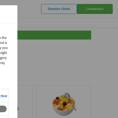
Devenir client
Connexion
its