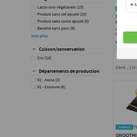
Lacto-ovo végétarien
(
15
)
3
Produit sans sel ajouté
(
10
)
MÉLANGE
Produit sans sucre ajouté
(
6
)
ROUGES
Recette sans porc
(
9
)
groseille, g
framboise, 
Végétalien / Végan
(
15
)
Voir plus
Végétarien
(
15
)
Disponible 
Toute Fran
Cuisson/conservation
Cru
(
14
)
Cond. : 1 st 
Départements de production
02 - Aisne
(
3
)
91 - Essonne
(
6
)
7
SMOOTHI