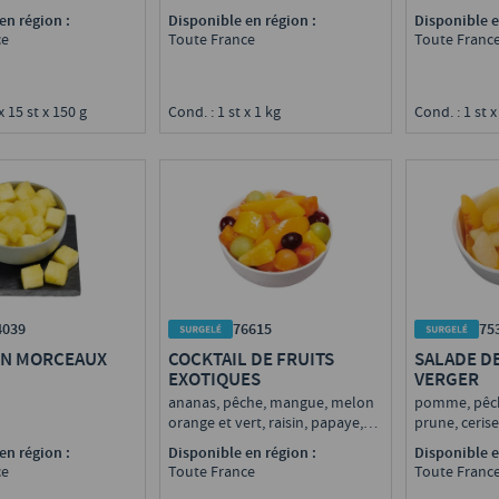
en région :
Disponible en région :
Disponible e
ce
Toute France
Toute Franc
x 15 st x 150 g
Cond. : 1 st x 1 kg
Cond. : 1 st x
4039
76615
75
EN MORCEAUX
COCKTAIL DE FRUITS
SALADE DE
EXOTIQUES
VERGER
ananas, pêche, mangue, melon
pomme, pêche
orange et vert, raisin, papaye,
prune, ceris
IQF
en région :
Disponible en région :
Disponible e
ce
Toute France
Toute Franc