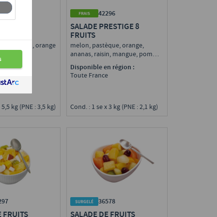
298
42296
FRUITS
SALADE PRESTIGE 8
FRUITS
èque, raisin, orange
melon, pastèque, orange,
ananas, raisin, mangue, pomme
n région :
Disponible en région :
e
Toute France
 5,5 kg (PNE : 3,5 kg)
Cond. : 1 se x 3 kg (PNE : 2,1 kg)
297
36578
 FRUITS
SALADE DE FRUITS