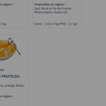
n région :
Disponible en région :
e
Sud, Nord et Ile-de-France,
Rhône-Alpes, Ouest, Est
 1 kg
Cond. : 1 se x 3 kg (PNE : 2,1 kg)
352
 FRUITS DU
, orange, fraise,
e
n région :
e