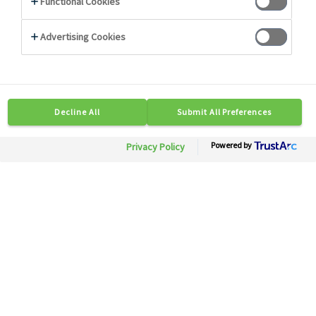
Photo non contractuelle
74532
Purée de mangue
sucrée
Besoin d'informations ?
Soyez mis en relation rapidement avec nos
experts.
Contactez-nous
Disponible en région :Toute France
Conditionnement: 1 bq x 1 kg
Description
Conseils
Caractéristiques Techniques