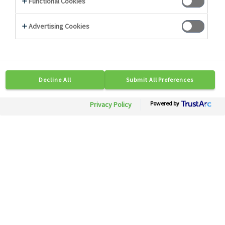
Photo non contractuelle
82576
Oeuf moyen alvéolé plein air
Besoin d'informations ?
Soyez mis en relation rapidement avec nos
experts.
Contactez-nous
Disponible en région :Toute France
Calibre: 53/63 g
Conditionnement: 1 bt x 12 pc
Description
Conseils
Caractéristiques Techniques