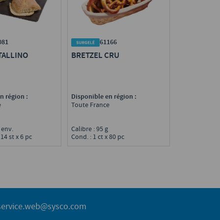
081
61166
TALLINO
BRETZEL CRU
n région :
Disponible en région :
e
Toute France
g env.
Calibre : 95 g
 14 st x 6 pc
Cond. : 1 ct x 80 pc
service.web@sysco.com