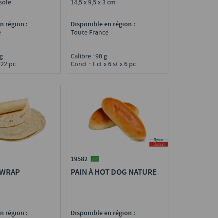
 sole
14,5 x 9,5 x 3 cm
n région :
Disponible en région :
e
Toute France
0 g
Calibre : 90 g
 22 pc
Cond. : 1 ct x 6 st x 6 pc
19582
 WRAP
PAIN À HOT DOG NATURE
n région :
Disponible en région :