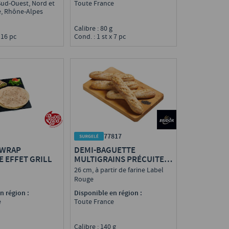
Sud-Ouest, Nord et
Toute France
e, Rhône-Alpes
g
Calibre : 80 g
 16 pc
Cond. : 1 st x 7 pc
77817
DEMI-BAGUETTE
 WRAP
MULTIGRAINS PRÉCUITE
 EFFET GRILL
SUR SOLE
26 cm, à partir de farine Label
Rouge
Disponible en région :
n région :
Toute France
e
Calibre : 140 g
g