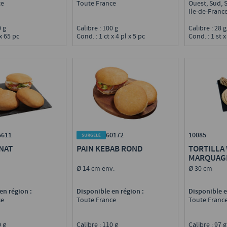
ce
Toute France
Ouest, Sud, 
Ile-de-Franc
40 g
Calibre : 100 g
Calibre : 28 
 x 65 pc
Cond. : 1 ct x 4 pl x 5 pc
Cond. : 1 st x
60172
5611
10085
PAIN KEBAB ROND
NAT
TORTILLA
MARQUAGE
Ø 14 cm env.
Ø 30 cm
Disponible en région :
en région :
Disponible e
Toute France
ce
Toute Franc
Calibre : 110 g
60 g
Calibre : 97 