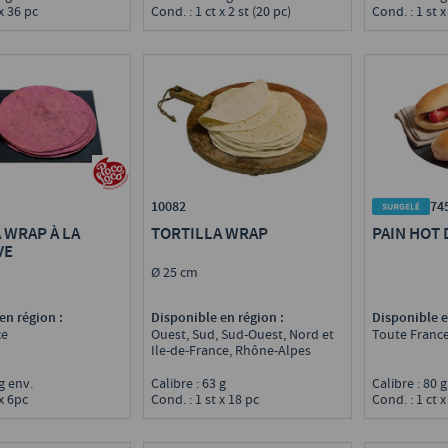
Cond. : 1 ct x 2 st (20 pc)
 x 36 pc
Cond. : 1 st x
10082
74
 WRAP À LA
TORTILLA WRAP
PAIN HOT 
VE
Ø 25 cm
en région :
Disponible en région :
Disponible e
ce
Ouest, Sud, Sud-Ouest, Nord et
Toute Franc
Ile-de-France, Rhône-Alpes
 g env.
Calibre : 63 g
Calibre : 80 
 x 6pc
Cond. : 1 st x 18 pc
Cond. : 1 ct x