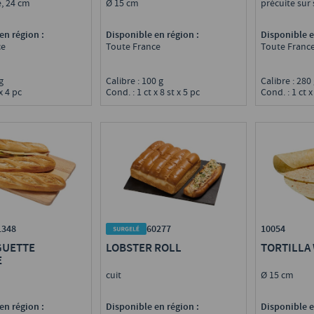
, 24 cm
Ø 15 cm
précuite sur
en région :
Disponible en région :
Disponible e
ce
Toute France
Toute Franc
 g
Calibre : 100 g
Calibre : 28
x 4 pc
Cond. : 1 ct x 8 st x 5 pc
Cond. : 1 ct x
1348
60277
10054
GUETTE
LOBSTER ROLL
TORTILLA
E
cuit
Ø 15 cm
en région :
Disponible en région :
Disponible e