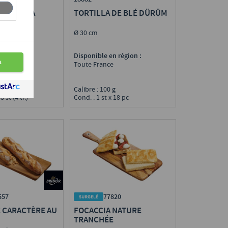
RUSCHETTA
TORTILLA DE BLÉ DÜRÜM
Ø 30 cm
n région :
Disponible en région :
e
Toute France
0 g
Calibre : 100 g
8 st (4 tr.)
Cond. : 1 st x 18 pc
557
77820
 CARACTÈRE AU
FOCACCIA NATURE
TRANCHÉE