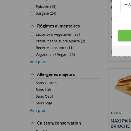
Epicerie
(
13
)
PANINI P
Surgelé
(
24
)
26 cm
Régimes alimentaires
Disponible 
Lacto-ovo végétarien
(
37
)
Toute Fran
Produit sans sucre ajouté
(
2
)
Recette sans porc
(
11
)
Calibre : 1
Végétalien / Végan
(
29
)
Cond. : 1 ct
Végétarien
(
37
)
Voir plus
Allergènes majeurs
Sans Gluten
Sans Lait
Sans Oeuf
Sans Soja
Sans Sésame
Voir plus
10016
MAXI PAI
Cuisson/conservation
BRIOCHÉ