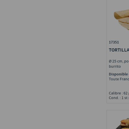
17351
TORTILLA
Ø 25 cm, pou
burrito
Disponible 
Toute Fran
Calibre : 62
Cond. : 1 st