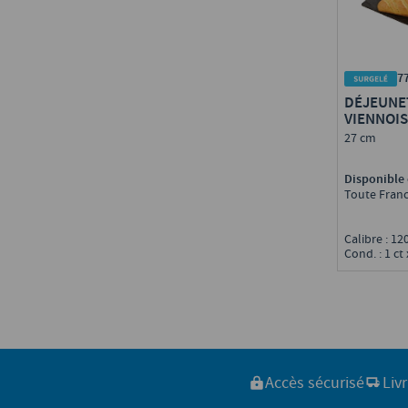
7
DÉJEUNE
VIENNOI
27 cm
Disponible 
Toute Fran
Calibre : 1
Cond. : 1 ct
Accès sécurisé
Liv