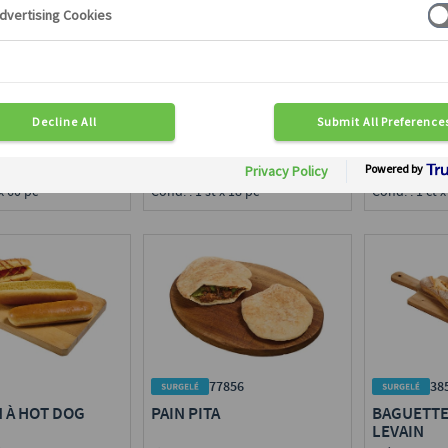
TORTILLA WRAP
PAIN À B
RÉCUIT
Ø 30 cm
tranché
Disponible en région :
Disponible e
en région :
Toute France
Toute Franc
ce
Calibre : 90 g
Calibre : 10
30 g
Cond. : 1 st x 18 pc
Cond. : 1 ct x 
 x 60 pc
77856
38
N À HOT DOG
PAIN PITA
BAGUETTE
LEVAIN