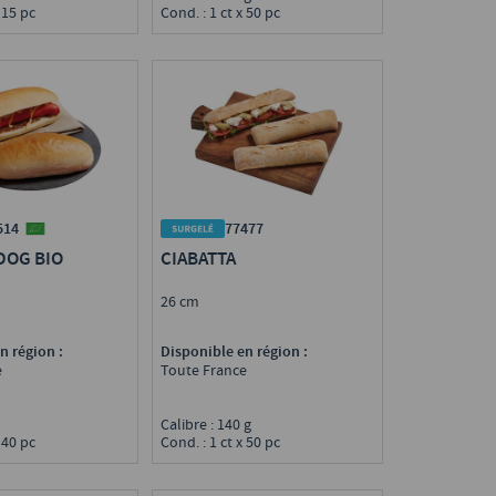
Cond. : 1 ct x 50 pc
 15 pc
77477
514
CIABATTA
DOG BIO
26 cm
Disponible en région :
n région :
Toute France
e
Calibre : 140 g
g
Cond. : 1 ct x 50 pc
 40 pc