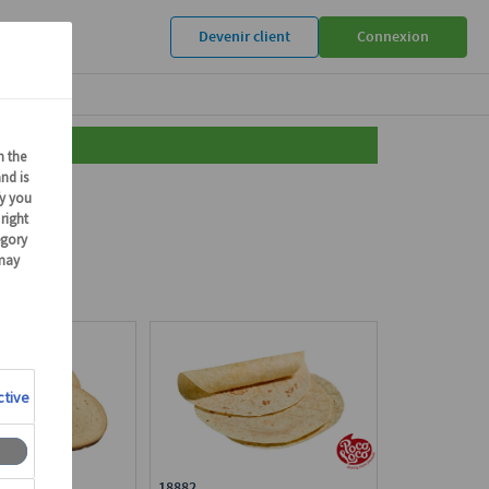
Devenir client
Connexion
uits
18882