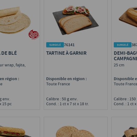
76141
38
 DE BLÉ
TARTINE À GARNIR
DEMI-BAG
CAMPAGN
r wrap, fajita,
25 cm
en région :
Disponible en région :
Disponible e
ce
Toute France
Toute Franc
 g env.
Calibre : 50 g env.
Calibre : 15
 x 15 pc
Cond. : 1 ct x 7 st x 18 tr.
Cond. : 1 ct x