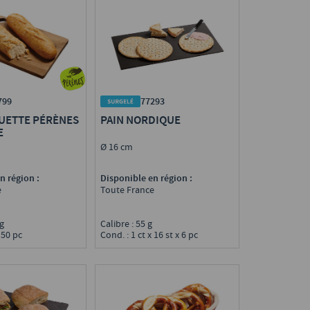
799
77293
UETTE PÉRÈNES
PAIN NORDIQUE
E
Ø 16 cm
n région :
Disponible en région :
e
Toute France
0 g
Calibre : 55 g
 50 pc
Cond. : 1 ct x 16 st x 6 pc