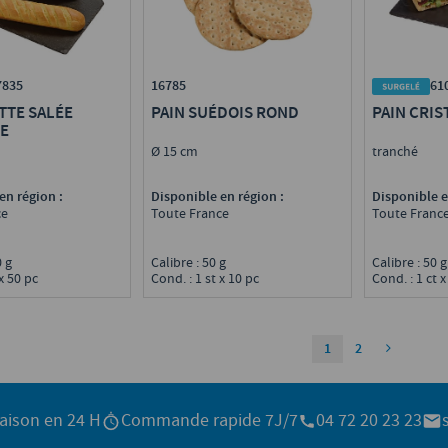
7835
16785
61
TTE SALÉE
PAIN SUÉDOIS ROND
PAIN CRIS
SE
Ø 15 cm
tranché
en région :
Disponible en région :
Disponible e
ce
Toute France
Toute Franc
20 g
Calibre : 50 g
Calibre : 50 
 x 50 pc
Cond. : 1 st x 10 pc
Cond. : 1 ct x
1
2
raison en 24 H
Commande rapide 7J/7
04 72 20 23 23