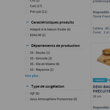
Cru
(
1
)
prédécoupé
Cuit
(
17
)
Pré cuit
(
11
)
Disponible 
Toute Fran
Caractéristiques produits
Calibre : 85
Adapté à la liaison froide
(
4
)
Cond. : 1 st 
EGALIM
(
2
)
Départements de production
25 - Doubs
(
1
)
33 - Gironde
(
2
)
35 - Ille-et-Vilaine
(
6
)
53 - Mayenne
(
2
)
57 - Moselle
(
1
)
Voir plus
7
59 - Nord
(
4
)
Type de surgélation
DEMI-BA
60 - Oise
(
1
)
PRÉCUIT
62 - Pas-de-Calais
(
1
)
IQF
(
6
)
28 cm
67 - Bas-Rhin
(
1
)
Sous Atmosphère Protectrice
(
6
)
76 - Seine-Maritime
(
1
)
Disponible 
85 - Vendée
(
1
)