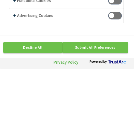
Photo non contractuelle
42223
Suprême de poulet VF
Besoin d'informations ?
Soyez mis en relation rapidement avec nos
experts.
Contactez-nous
Disponible en région :Toute France
Calibre: 180/250 g
Conditionnement: 1 st x 4 pc
Description
Conseils
Caractéristiques Techniques