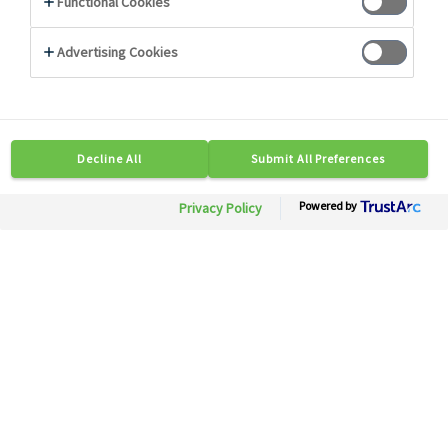
Photo non contractuelle
17291
Sauce pizza
Besoin d'informations ?
Soyez mis en relation rapidement avec nos
experts.
Contactez-nous
Disponible en région :Toute France
Conditionnement: 1 ct x 3 bt 5/1
Description
Conseils
Caractéristiques Techniques