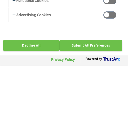
Photo non contractuelle
14573
Poivre blanc moulu
Besoin d'informations ?
Soyez mis en relation rapidement avec nos
experts.
Contactez-nous
Disponible en région :Toute France
Conditionnement: 1 pc x 1 kg
Description
Caractéristiques Techniques