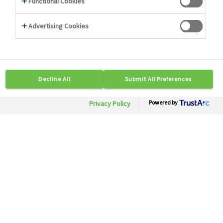
Photo non contractuelle
14577
Muscade moulue
Besoin d'informations ?
Soyez mis en relation rapidement avec nos
experts.
Contactez-nous
Disponible en région :Toute France
Conditionnement: 1 bt x 450 g
Description
Caractéristiques Techniques