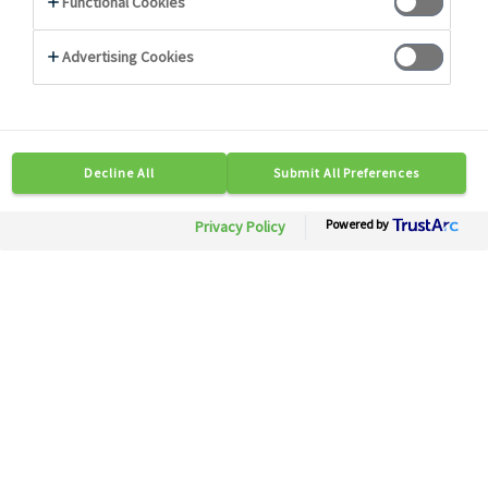
Photo non contractuelle
71522
Dés de mangue
Besoin d'informations ?
Soyez mis en relation rapidement avec nos
experts.
Contactez-nous
Disponible en région :Toute France
Conditionnement: 1 st x 1 kg
Description
Conseils
Caractéristiques Techniques