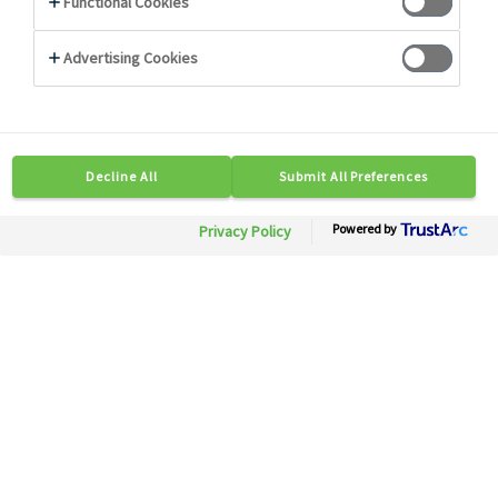
Photo non contractuelle
81819
Vache qui rit Formule Plus
13 % MG
Besoin d'informations ?
Soyez mis en relation rapidement avec nos
experts.
Contactez-nous
Disponible en région :Toute France
Conditionnement: 1 bq x 1 kg
Description
Conseils
Caractéristiques Techniques