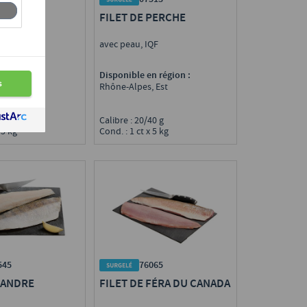
SANDRE
FILET DE PERCHE
IQF
avec peau, IQF
n région :
Disponible en région :
e
Rhône-Alpes, Est
0/500 g
Calibre : 20/40 g
 5 kg
Cond. : 1 ct x 5 kg
545
76065
SANDRE
FILET DE FÉRA DU CANADA