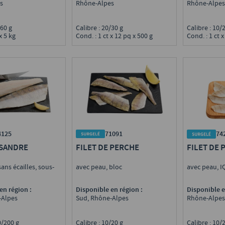
Rhône-Alpes
s
Rhône-Alpes,
Calibre : 20/30 g
0/60 g
Calibre : 10
Cond. : 1 ct x 12 pq x 500 g
x 5 kg
Cond. : 1 ct x
4125
71091
74
 SANDRE
FILET DE PERCHE
FILET DE 
ans écailles, sous-
avec peau, bloc
avec peau, 
en région :
Disponible en région :
Disponible e
-Alpes
Sud, Rhône-Alpes
Rhône-Alpes
70/200 g
Calibre : 10/20 g
Calibre : 10