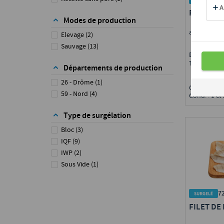
FILET DE
Modes de production
avec peau, 
Elevage
(
2
)
Sauvage
(
13
)
Disponible 
Toute Fran
Départements de production
26 - Drôme
(
1
)
Calibre : 1
59 - Nord
(
4
)
Cond. : 1 ct 
Type de surgélation
Bloc
(
3
)
IQF
(
9
)
IWP
(
2
)
Sous Vide
(
1
)
7
FILET DE