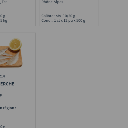
Rhône-Alpes
 Est
Calibre : s/v. 10/20 g
/20 g
Cond. : 1 ct x 12 pq x 500 g
 5 kg
214
PERCHE
IQF
n région :
/20 g