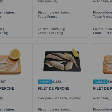
sans peau, IQF
avec peau, s
IQF
Disponible en région :
Disponible e
en région :
Toute France
Toute Franc
s
Calibre : 200/500 g
Calibre : 50
10 g
Cond. : 1 ct x 5 kg
Cond. : 1 ct x
x 5 kg
61132
7507
72
FILET DE PERCHE
 PERCHE
FILET DE 
avec peau, sans écailles, bloc
IQF
avec peau, 
Disponible en région :
en région :
Disponible e