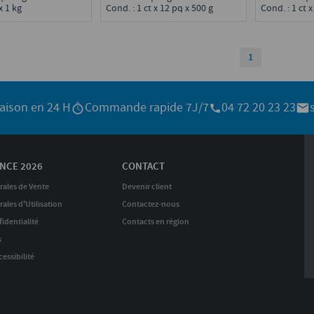
x 1 kg
Cond. : 1 ct x 12 pq x 500 g
Cond. : 1 ct x
1
raison en 24 H
Commande rapide 7J/7
04 72 20 23 23
NCE 2026
CONTACT
rales de Vente
Devenir client
ales d'Utilisation
Contactez-nous
identialité
Contacts en région
s
essibilité