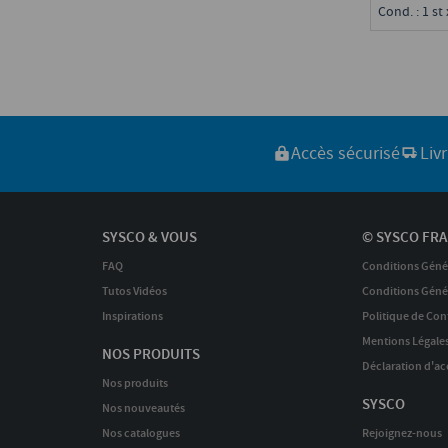
Cond. : 1 st 
Accès sécurisé
Liv
SYSCO & VOUS
© SYSCO FRA
FAQ
Conditions Géné
Tutos Vidéos
Conditions Génér
Inspirations
Politique de Conf
Mentions Légale
NOS PRODUITS
Déclaration d'acc
Nos produits
SYSCO
Nos nouveautés
Nos catalogues
Rejoignez-nous