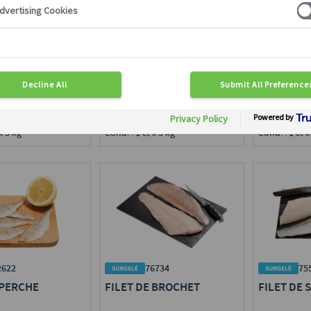
FILET DE TILAPIA ASC
FILET DE 
 SANDRE
sans peau, QSA, IQF, élevage,
avec peau, 
IQF
ASC
Disponible en région :
Disponible e
en région :
Toute France
Toute Franc
ce
Calibre : 130/160 g
Calibre : 30
70/230 g
Cond. : 1 ct x 5 kg
Cond. : 1 ct x
x 5 kg
76734
75
2622
FILET DE BROCHET
FILET DE 
 PERCHE