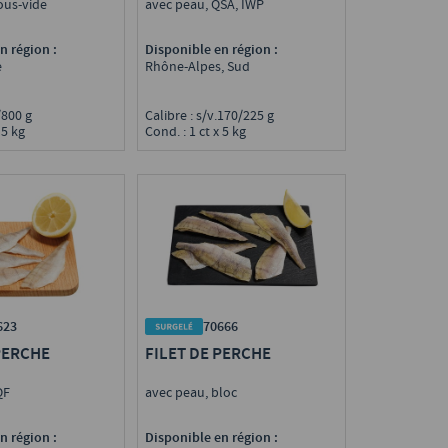
ous-vide
avec peau, QSA, IWP
n région :
Disponible en région :
e
Rhône-Alpes, Sud
0/800 g
Calibre : s/v.170/225 g
 5 kg
Cond. : 1 ct x 5 kg
70666
623
FILET DE PERCHE
PERCHE
avec peau, bloc
IQF
Disponible en région :
n région :