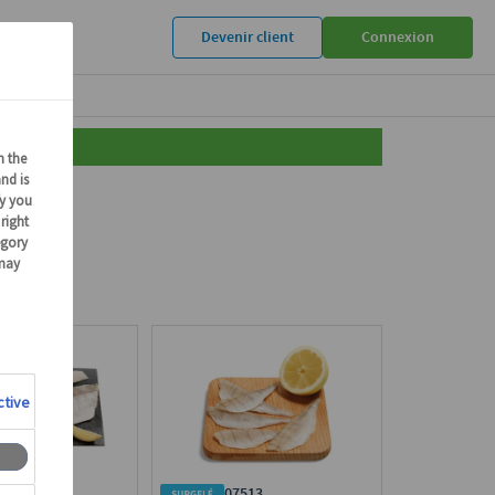
Devenir client
Connexion
uits
651
07513