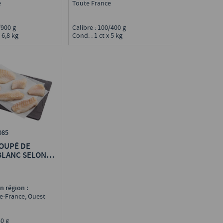
e
Toute France
0/900 g
Calibre : 100/400 g
 6,8 kg
Cond. : 1 ct x 5 kg
085
COUPÉ DE
BLANC SELON
n région :
de-France, Ouest
/80 g