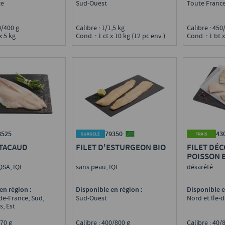
ce
Sud-Ouest
Toute Franc
00/400 g
Calibre : 1/1,5 kg
Calibre : 45
x 5 kg
Cond. : 1 ct x 10 kg (12 pc env.)
Cond. : 1 bt x
8525
79350
43
 TACAUD
FILET D'ESTURGEON BIO
FILET DÉ
POISSON 
ARRIVAGE
QSA, IQF
sans peau, IQF
désarêté
en région :
Disponible en région :
Disponible e
-de-France, Sud,
Sud-Ouest
Nord et Ile-
, Est
0/70 g
Calibre : 400/800 g
Calibre : 40