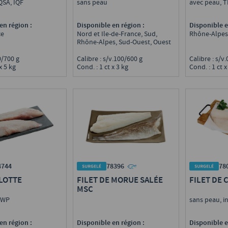
PATUDO/OBÈSE OU
QSA, IQF
sans peau
avec peau, 
GERMON
en région :
Disponible en région :
Disponible e
ce
Nord et Ile-de-France, Sud,
Rhône-Alpes
Rhône-Alpes, Sud-Ouest, Ouest
00/700 g
Calibre : s/v.100/600 g
Calibre : s/v
x 5 kg
Cond. : 1 ct x 3 kg
Cond. : 1 ct x
4744
78396
78
 LOTTE
FILET DE MORUE SALÉE
FILET DE 
MSC
 IWP
sans peau, i
en région :
Disponible en région :
Disponible e