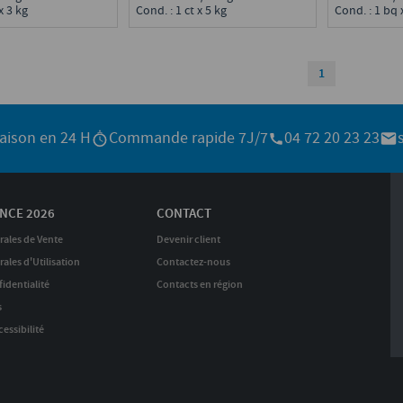
x 3 kg
Cond. : 1 ct x 5 kg
Cond. : 1 bq 
1
raison en 24 H
Commande rapide 7J/7
04 72 20 23 23
NCE 2026
CONTACT
rales de Vente
Devenir client
ales d'Utilisation
Contactez-nous
identialité
Contacts en région
s
essibilité