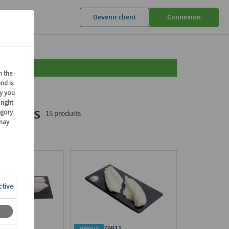
Devenir client
Connexion
u fumés
15 produits
509
79911