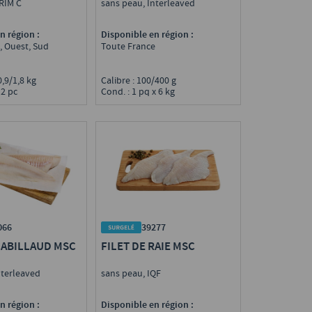
sans peau, Interleaved
TRIM C
Disponible en région :
n région :
Toute France
, Ouest, Sud
Calibre : 100/400 g
.0,9/1,8 kg
Cond. : 1 pq x 6 kg
 2 pc
066
39277
CABILLAUD MSC
FILET DE RAIE MSC
nterleaved
sans peau, IQF
n région :
Disponible en région :