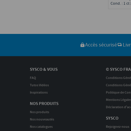
Cond. : 1 ct 
Accès sécurisé
Liv
SYSCO & VOUS
© SYSCO FRA
FAQ
Conditions Géné
Tutos Vidéos
Conditions Génér
Inspirations
Politique de Conf
Mentions Légale
NOS PRODUITS
Déclaration d'acc
Nos produits
SYSCO
Nos nouveautés
Nos catalogues
Rejoignez-nous