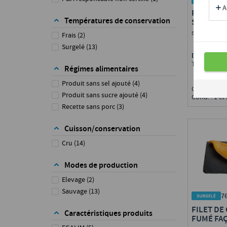
FILET DE
Températures de conservation
SÉBASTE
sans peau, 
Frais
(
2
)
Surgelé
(
13
)
Disponible 
Toute Fran
Régimes alimentaires
Produit sans sel ajouté
(
4
)
Calibre : 1
Produit sans sucre ajouté
(
4
)
Cond. : 1 ct 
Recette sans porc
(
3
)
Cuisson/conservation
Cru
(
14
)
Modes de production
Elevage
(
2
)
Sauvage
(
13
)
7
FILET DE 
Caractéristiques produits
FUMÉ FA