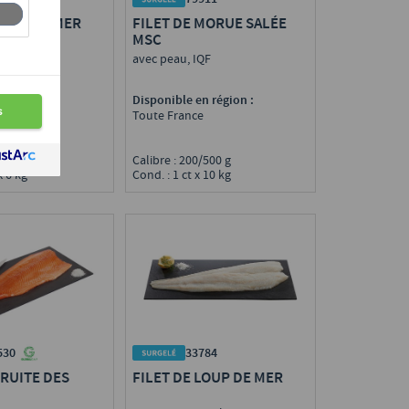
LOUP DE MER
FILET DE MORUE SALÉE
MSC
nterleaved
avec peau, IQF
n région :
Disponible en région :
e
Toute France
0/800 g
Calibre : 200/500 g
x 6 kg
Cond. : 1 ct x 10 kg
33784
530
FILET DE LOUP DE MER
TRUITE DES