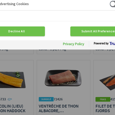
FILET DE MERLU BLANC
FILET DE 
 DORADE
sans peau, Interleaved
sans peau, I
QSA, IQF
Disponible en région :
Disponible e
en région :
Toute France
Toute Franc
ce
Calibre : 60/200 g
Calibre : 40
00/140 g
Cond. : 1 pq x 7 kg
Cond. : 1 pq 
x 5 kg
6733
72426
41
COLIN (LIEU)
VENTRÊCHE DE THON
FILET DE 
ÇON HADDOCK
ALBACORE,
FJORDS