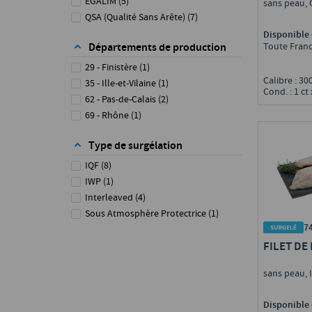
EGALIM
(
5
)
sans peau, 
QSA (Qualité Sans Arête)
(
7
)
Disponible 
Toute Fran
Départements de production
29 - Finistère
(
1
)
Calibre : 3
35 - Ille-et-Vilaine
(
1
)
Cond. : 1 ct 
62 - Pas-de-Calais
(
2
)
69 - Rhône
(
1
)
Type de surgélation
IQF
(
8
)
IWP
(
1
)
Interleaved
(
4
)
Sous Atmosphère Protectrice
(
1
)
7
FILET DE
sans peau,
Disponible 