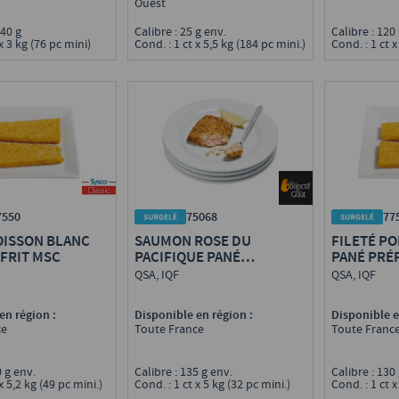
Ouest
0/40 g
Calibre : 25 g env.
Calibre : 120
x 3 kg (76 pc mini)
Cond. : 1 ct x 5,5 kg (184 pc mini.)
Cond. : 1 ct x
7550
75068
77
OISSON BLANC
SAUMON ROSE DU
FILETÉ P
FRIT MSC
PACIFIQUE PANÉ
PANÉ PRÉ
ÉCHALOTE ET CITRON,
QSA, IQF
QSA, IQF
PRÉFRIT MSC
en région :
Disponible en région :
Disponible e
ce
Toute France
Toute Franc
0 g env.
Calibre : 135 g env.
Calibre : 130
x 5,2 kg (49 pc mini.)
Cond. : 1 ct x 5 kg (32 pc mini.)
Cond. : 1 ct x