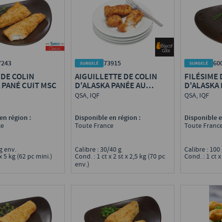
7243
73915
60
 DE COLIN
AIGUILLETTE DE COLIN
FILÉSIME 
 PANÉ CUIT MSC
D'ALASKA PANÉE AU
D'ALASKA 
FROMAGE CUITE MSC
QSA, IQF
QSA, IQF
en région :
Disponible en région :
Disponible e
ce
Toute France
Toute Franc
 g env.
Calibre : 30/40 g
Calibre : 100
x 5 kg (62 pc mini.)
Cond. : 1 ct x 2 st x 2,5 kg (70 pc
Cond. : 1 ct x
env.)