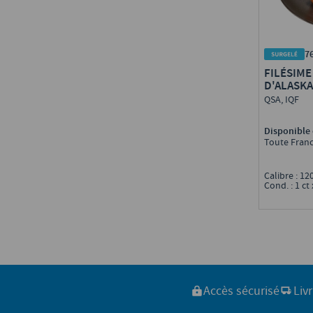
7
FILÉSIME
D'ALASKA
MSC
QSA, IQF
Disponible 
Toute Fran
Calibre : 12
Cond. : 1 ct 
Accès sécurisé
Liv