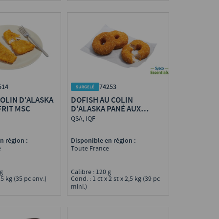
514
74253
COLIN D'ALASKA
DOFISH AU COLIN
FRIT MSC
D'ALASKA PANÉ AUX
GRAINES DE MILLET
QSA, IQF
PRÉFRIT MSC
n région :
Disponible en région :
e
Toute France
5 g
Calibre : 120 g
 5 kg (35 pc env.)
Cond. : 1 ct x 2 st x 2,5 kg (39 pc
mini.)