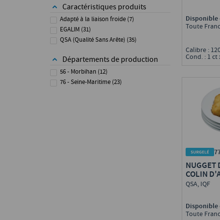
Caractéristiques produits
Disponible 
Adapté à la liaison froide
(
7
)
Toute Fran
EGALIM
(
31
)
QSA (Qualité Sans Arête)
(
35
)
Calibre : 12
Cond. : 1 ct 
Départements de production
56 - Morbihan
(
12
)
76 - Seine-Maritime
(
23
)
7
NUGGET D
COLIN D'
QSA, IQF
Disponible 
Toute Fran