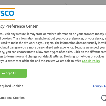
Connectez-vous
ou
devenez client
pour obtenir plus de détails
Les poissons panés
poissons panés
36 produits
4254
71
71892