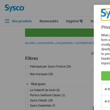
Nos produits
Nouveautés
Hygiène🫧
Inspiration
Accueil
Les produits
Les poissons
Les élaborés de poissons
>
>
>
>
Passer aux produits
Les 
Retour
Filtres
Fabriqué par Sysco France
(
23
)
Nos marques
(
33
)
Marques
Le Collectif du Goût
(
6
)
Portico Seafood Classic
(
1
)
Sysco Classic
(
19
)
Sysco Essentials
(
7
)
7