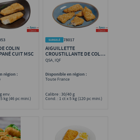
053
78017
DE COLIN
AIGUILLETTE
PANÉ CUIT MSC
CROUSTILLANTE DE COLIN
D'ALASKA MSC
QSA, IQF
n région :
Disponible en région :
e
Toute France
 g env.
Calibre : 30/40 g
 5 kg (46 pc mini.)
Cond. : 1 ct x 5 kg (120 pc mini.)