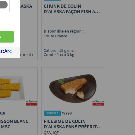
OLIN D'ALASKA
CHUNK DE COLIN
EUR MSC
D'ALASKA FAÇON FISH AND
CHIPS PRÉFRIT MSC
n région :
Disponible en région :
e
Toute France
0 g
Calibre : 15 g env.
 4,8 kg (44 pc mini.)
Cond. : 1 ct x 3 kg
318
79790
OISSON BLANC
FILÉSIME DE COLIN
T MSC
D'ALASKA PANÉ PRÉFRIT,
CHAPELURE AU BLÉ
QSA, IQF