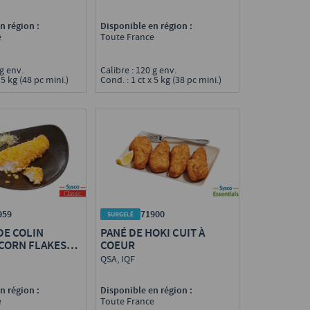
COMPLET, MSC
n région :
Disponible en région :
e
Toute France
 g env.
Calibre : 120 g env.
 5 kg (48 pc mini.)
Cond. : 1 ct x 5 kg (38 pc mini.)
959
71900
DE COLIN
PANÉ DE HOKI CUIT À
 CORN FLAKES
COEUR
QSA, IQF
n région :
Disponible en région :
e
Toute France