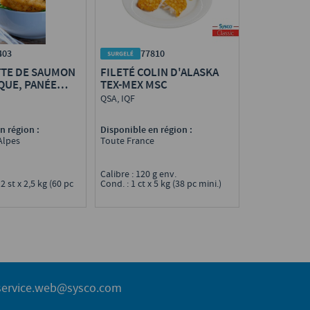
77810
403
FILETÉ COLIN D'ALASKA
TTE DE SAUMON
TEX-MEX MSC
QUE, PANÉE
TARE, PRÉFRITE
QSA, IQF
Disponible en région :
n région :
Toute France
Alpes
Calibre : 120 g env.
g
Cond. : 1 ct x 5 kg (38 pc mini.)
 2 st x 2,5 kg (60 pc
service.web@sysco.com