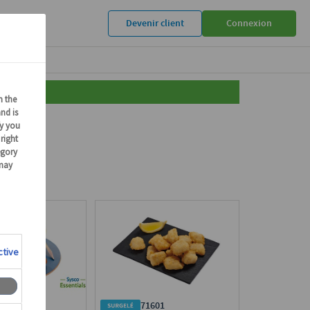
Devenir client
Connexion
896
71601