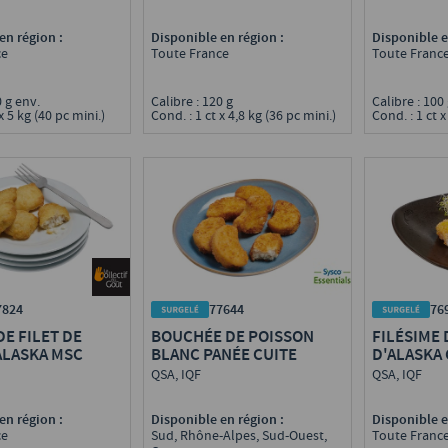
en région :
Disponible en région :
Disponible e
ce
Toute France
Toute Franc
0 g env.
Calibre : 120 g
Calibre : 100
x 5 kg (40 pc mini.)
Cond. : 1 ct x 4,8 kg (36 pc mini.)
Cond. : 1 ct x
7824
77644
76
E FILET DE
BOUCHÉE DE POISSON
FILÉSIME 
ALASKA MSC
BLANC PANÉE CUITE
D'ALASKA
MSC
QSA, IQF
QSA, IQF
en région :
Disponible en région :
Disponible e
ce
Sud, Rhône-Alpes, Sud-Ouest,
Toute Franc