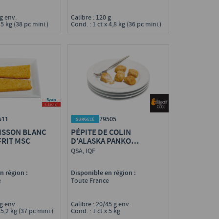
 g env.
Calibre : 120 g
 5 kg (38 pc mini.)
Cond. : 1 ct x 4,8 kg (36 pc mini.)
511
79505
OISSON BLANC
PÉPITE DE COLIN
FRIT MSC
D'ALASKA PANKO
PRÉFRITE MSC
QSA, IQF
n région :
Disponible en région :
e
Toute France
 g env.
Calibre : 20/45 g env.
 5,2 kg (37 pc mini.)
Cond. : 1 ct x 5 kg