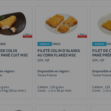
6960
76
74925
 DE COLIN
FILET DE 
FILETÉ COLIN D'ALASKA
 PANÉ CUIT MSC
PANÉ PRÉ
AU CORN FLAKES MSC
QSA, IQF
QSA, IQF
en région :
Disponible e
Disponible en région :
ce
Toute Franc
Toute France
0 g env.
Calibre : 12
Calibre : 120 g env.
x 5 kg (39 pc mini.)
Cond. : 1 ct x
Cond. : 1 ct x 38 pc mini.