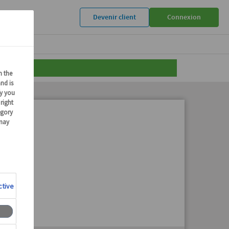
Devenir client
Connexion
r
"*"
.