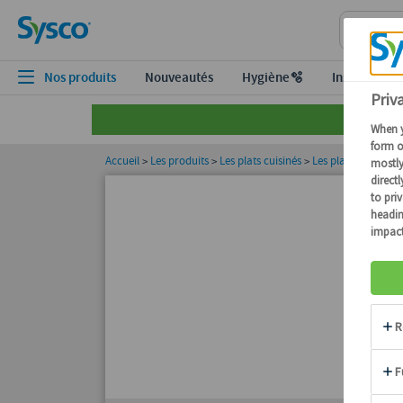
Nos produits
Nouveautés
Hygiène🫧
Inspiration
Accueil
Les produits
Les plats cuisinés
Les plats santé Ca
>
>
>