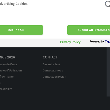
Continuer mes achats
raison en 24 H
Commande rapide 7J/7
04 72 20 23 23
NCE 2026
CONTACT
rales de Vente
Devenir client
ales d'Utilisation
Contactez-nous
identialité
Contacts en région
s
essibilité