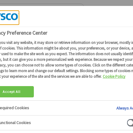
Connectez-vous
ou
devenez client
pour obtenir plus de détails
rte Santé Restauration
Les plats 3 composantes
>
Nous sommes désolés, aucun résultat trouvé pou