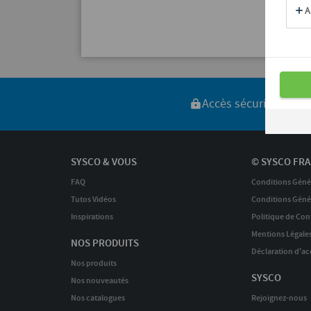
Accès sécurisé
Liv
SYSCO & VOUS
© SYSCO FRA
FAQ
Conditions Géné
Tutos Vidéos
Conditions Génér
Inspirations
Politique de Conf
Mentions Légale
NOS PRODUITS
Déclaration d'acc
Nos produits
SYSCO
Nos nouveautés
Nos catalogues
Rejoignez-nous