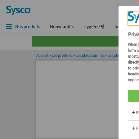
Nos produits
Nouveautés
Hygiène🫧
Inspiration
Accueil
Les produits
Les plats cuisinés
Les plats santé Ca
>
>
>