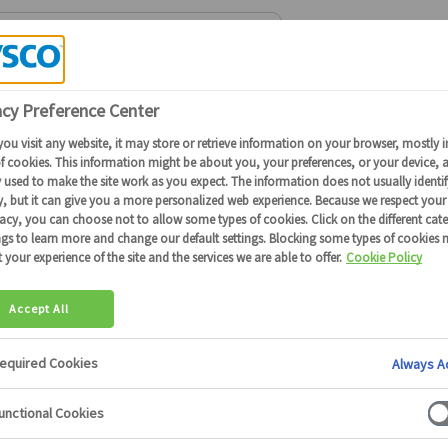
Connectez-vous
ou
devenez client
pour obtenir plus de détails
rte Santé Restauration
Les BIO
>
Nous sommes désolés, aucun résultat trouvé pou