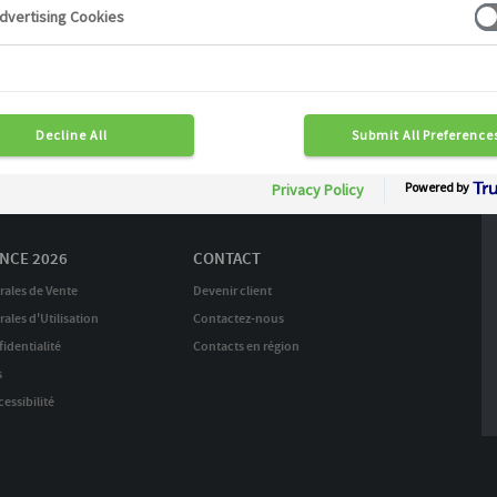
Continuer mes achats
raison en 24 H
Commande rapide 7J/7
04 72 20 23 23
NCE 2026
CONTACT
rales de Vente
Devenir client
ales d'Utilisation
Contactez-nous
identialité
Contacts en région
s
essibilité