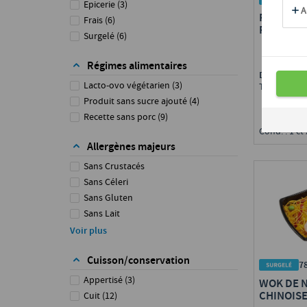
Epicerie
(
3
)
RISOTTO 
Frais
(
6
)
PESTO RO
Surgelé
(
6
)
GLUTEN)
Régimes alimentaires
Disponible 
Lacto-ovo végétarien
(
3
)
Toute Fran
Produit sans sucre ajouté
(
4
)
Recette sans porc
(
9
)
Cond. : 1 ct
Allergènes majeurs
Sans Crustacés
Sans Céleri
Sans Gluten
Sans Lait
Sans Moutarde
Voir plus
Sans Oeuf
Cuisson/conservation
Sans Poisson
7
Sans Soja
Appertisé
(
3
)
WOK DE 
Sans Sulfites
CHINOISE
Cuit
(
12
)