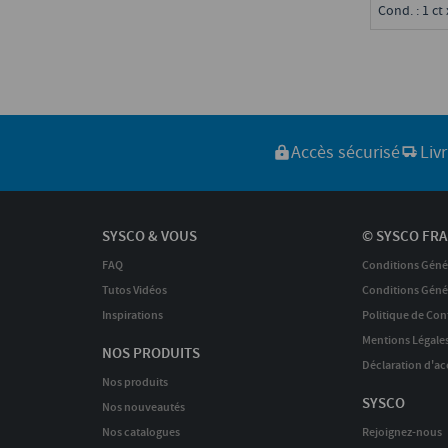
Cond. : 1 ct 
Accès sécurisé
Liv
SYSCO & VOUS
© SYSCO FRA
FAQ
Conditions Géné
Tutos Vidéos
Conditions Génér
Inspirations
Politique de Conf
Mentions Légale
NOS PRODUITS
Déclaration d'acc
Nos produits
SYSCO
Nos nouveautés
Nos catalogues
Rejoignez-nous