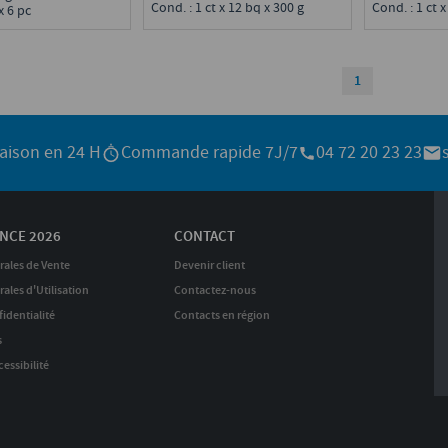
Cond. : 1 ct x 12 bq x 300 g
Cond. : 1 ct x
x 6 pc
1
raison en 24 H
Commande rapide 7J/7
04 72 20 23 23
NCE 2026
CONTACT
rales de Vente
Devenir client
ales d'Utilisation
Contactez-nous
identialité
Contacts en région
s
essibilité