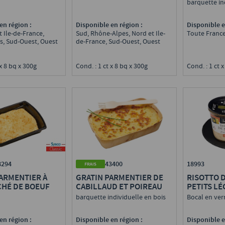
LENTILLE
PARMESA
barquette in
en région :
Disponible en région :
Disponible e
t Ile-de-France,
Sud, Rhône-Alpes, Nord et Ile-
Toute Franc
s, Sud-Ouest, Ouest
de-France, Sud-Ouest, Ouest
 x 8 bq x 300g
Cond. : 1 ct x 8 bq x 300g
Cond. : 1 ct x
8294
43400
18993
ARMENTIER À
GRATIN PARMENTIER DE
RISOTTO 
CHÉ DE BOEUF
CABILLAUD ET POIREAU
PETITS L
barquette individuelle en bois
Bocal en ver
en région :
Disponible en région :
Disponible e