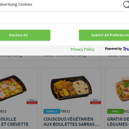
DE POULET AU
POULET TIKKA MASSALA,
TORTELLO
SSO (SANS
RIZ BASMATI
ÉPINARD
en région :
Disponible en région :
Disponible e
ce
Toute France
Toute Franc
 x 8 bq x 300 g
Cond. : 1 ct x 8 bq x 300 g
Cond. : 1 ct x
8011
78012
43
NOUILLE
COUSCOUS VÉGÉTARIEN
GRATIN DE
 ET CREVETTE
AUX BOULETTES SARRASIN
LÉGUMES 