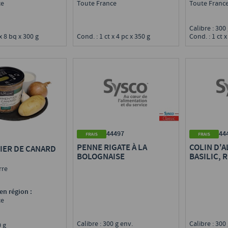
ce
Toute France
Toute Franc
Calibre : 30
 x 8 bq x 300 g
Cond. : 1 ct x 4 pc x 350 g
Cond. : 1 ct x
44497
44
PENNE RIGATE À LA
COLIN D'A
IER DE CANARD
BOLOGNAISE
BASILIC, 
rre
en région :
ce
Calibre : 300 g env.
Calibre : 300
00 g