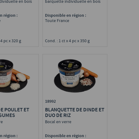
N
dividuelle en bois
barquette individuelle en bois
n région :
Disponible en région :
e
Toute France
 4 pc x 320 g
Cond. : 1 ct x 4 pc x 350 g
18992
DE POULET ET
BLANQUETTE DE DINDE ET
ÉGUMES
DUO DE RIZ
re
Bocal en verre
n région :
Disponible en région :