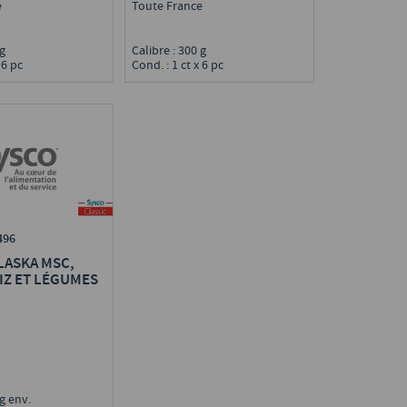
e
Toute France
0 g
Calibre : 300 g
 6 pc
Cond. : 1 ct x 6 pc
496
LASKA MSC,
RIZ ET LÉGUMES
 g env.