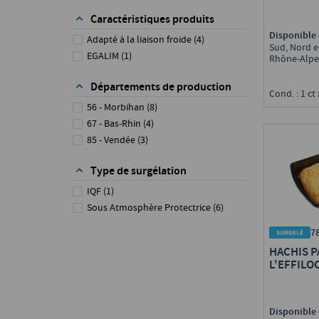
Caractéristiques produits
Disponible 
Adapté à la liaison froide
(
4
)
Sud, Nord e
EGALIM
(
1
)
Rhône-Alpe
Départements de production
Cond. : 1 ct
56 - Morbihan
(
8
)
67 - Bas-Rhin
(
4
)
85 - Vendée
(
3
)
Type de surgélation
IQF
(
1
)
Sous Atmosphère Protectrice
(
6
)
7
HACHIS P
L'EFFILO
Disponible 