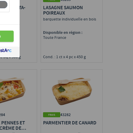
NI RICOTTA-
LASAGNE SAUMON
POIREAUX
barquette individuelle en bois
n région :
Disponible en région :
e
Toute France
 8 bq x 300 g
Cond. : 1 ct x 4 pc x 450 g
284
43282
 PENNES ET
PARMENTIER DE CANARD
CRÈME DE