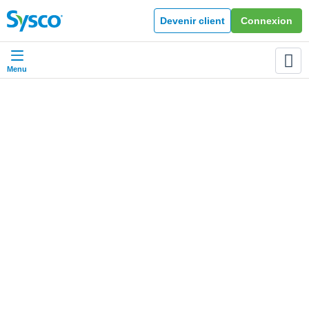
Devenir client
Connexion
Menu
Retour
Connectez-vous
ou
devenez client
pour obtenir plus de
détails
SYSCO & VOUS
NOS PRODUITS
© SYSCO FRANCE 2026
SYSCO