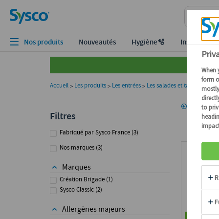
Nos produits
Nouveautés
Hygiène🫧
Inspiration
Accueil
Les produits
Les entrées
Les salades et tartares
Les
>
>
>
>
Passer aux produits
Les 
Retour
Filtres
Fabriqué par Sysco France
(
3
)
Nos marques
(
3
)
Marques
Création Brigade
(
1
)
Sysco Classic
(
2
)
Allergènes majeurs
4