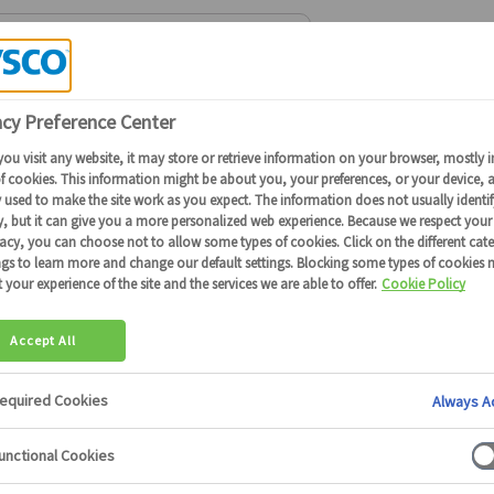
Connectez-vous
ou
devenez client
pour obtenir plus de détails
 salades charcutières
salades charcutières
11 produits
3394
42307
42