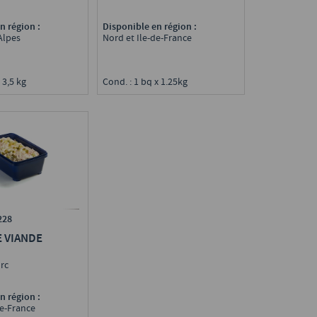
n région :
Disponible en région :
Alpes
Nord et Ile-de-France
 3,5 kg
Cond. : 1 bq x 1.25kg
228
E VIANDE
orc
n région :
de-France