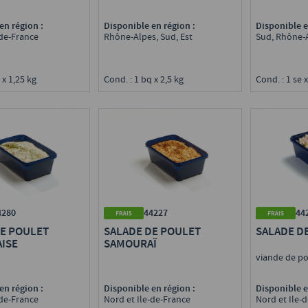
Disponible en région :
Disponible e
en région :
Rhône-Alpes, Sud, Est
Sud, Rhône-
-de-France
Cond. : 1 bq x 2,5 kg
Cond. : 1 se x
 x 1,25 kg
4280
44227
44
DE POULET
SALADE DE POULET
SALADE D
ISE
SAMOURAÏ
viande de p
en région :
Disponible en région :
Disponible e
-de-France
Nord et Ile-de-France
Nord et Ile-