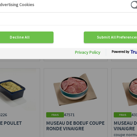
ORC BOEUF À LA
TRIO DE CHOU-JAMBON-
SALADE DE
SE
COMTÉ
SAUCISSE
MONTBÉLI
chou blanc, jambon cuit fumé,
comté, crème fraîche
en région :
Disponible en région :
Disponible e
ce
Toute France
Toute Franc
 x 2,6 kg
Cond. : 1 bq x 1,5 kg
Cond. : 1 bq 
47571
43
4226
MUSEAU DE BOEUF COUPE
MUSEAU D
DE POULET
RONDE VINAIGRE
VINAIGRE
coupe norm