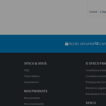
Cond. : 1 bq
Accès sécurisé
Liv
SYSCO & VOUS
© SYSCO FRA
FAQ
Conditions Géné
Tutos Vidéos
Conditions Génér
Inspirations
Politique de Conf
Mentions Légale
NOS PRODUITS
Déclaration d'acc
Nos produits
SYSCO
Nos nouveautés