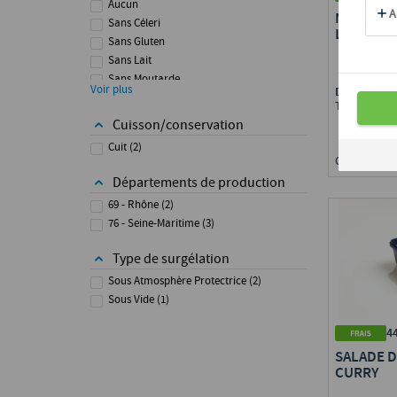
Aucun
MUSEAU P
Sans Céleri
LYONNAI
Sans Gluten
Sans Lait
Sans Moutarde
Voir plus
Disponible 
Sans Oeuf
Toute Fran
Sans Soja
Cuisson/conservation
Sans Sulfites
Cuit
(
2
)
Cond. : 1 bq
Départements de production
69 - Rhône
(
2
)
76 - Seine-Maritime
(
3
)
Type de surgélation
Sous Atmosphère Protectrice
(
2
)
Sous Vide
(
1
)
4
SALADE 
CURRY