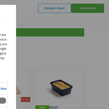
Devenir client
Connexion
685
44225