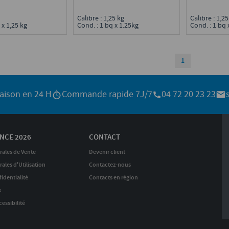
Calibre : 1,25 kg
Calibre : 1,2
 x 1,25 kg
Cond. : 1 bq x 1.25kg
Cond. : 1 bq 
1
raison en 24 H
Commande rapide 7J/7
04 72 20 23 23
NCE 2026
CONTACT
rales de Vente
Devenir client
ales d'Utilisation
Contactez-nous
identialité
Contacts en région
s
essibilité