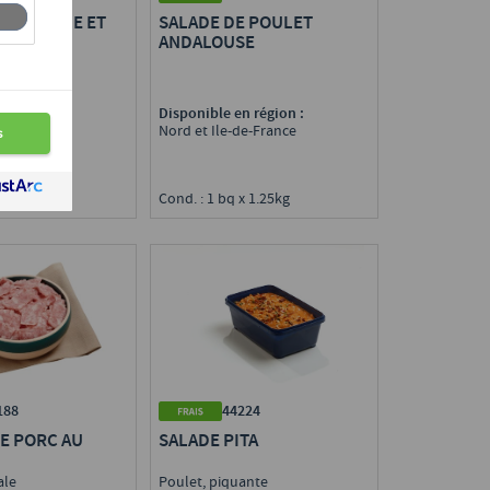
 LENTILLE ET
SALADE DE POULET
 DE
ANDALOUSE
ARD FUMÉE
n région :
Disponible en région :
e
Nord et Ile-de-France
x 1,5 kg
Cond. : 1 bq x 1.25kg
188
44224
E PORC AU
SALADE PITA
ale
Poulet, piquante