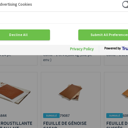
U PÂTISSIER
COQUE PÂTE À CHOU PUR
PLAQUE D
BEURRE
NATURE
Ø 5,9 cm
58 x 37,5 cm
en région :
Disponible en région :
Disponible e
ce
Toute France
Toute Franc
 g
Calibre : 13 g env.
Calibre : 35
 x 24 pc
Cond. : 1 ct x 2,106 kg (162 pc
Cond. : 1 ct x
env.)
5844
79087
60
CROUSTILLANTE
FEUILLE DE GÉNOISE
FEUILLE D