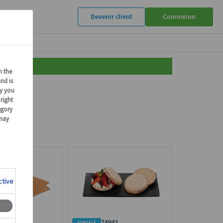
Devenir client
Connexion
947
74941