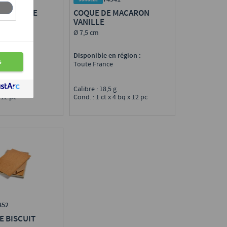
E GÉNOISE
COQUE DE MACARON
VANILLE
Ø 7,5 cm
n région :
Disponible en région :
e
Toute France
0 g
Calibre : 18,5 g
 12 pc
Cond. : 1 ct x 4 bq x 12 pc
852
E BISCUIT