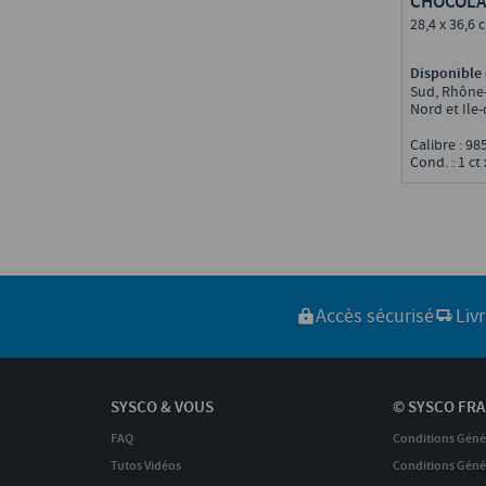
CHOCOLAT
PRALINÉ
28,4 x 36,6
Disponible 
Sud, Rhône-
Nord et Ile
Calibre : 9
Cond. : 1 ct 
Accès sécurisé
Liv
SYSCO & VOUS
© SYSCO FRA
FAQ
Conditions Géné
Tutos Vidéos
Conditions Génér