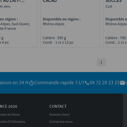
 AU LAIT-
CACAO
SUCCÈS
 cm env.
Cuit
en région :
Disponible en région :
Disponible e
Alpes, Sud-Ouest,
Rhône-Alpes
Rhône-Alpes
-de-France
85 g
Calibre : 350 g
Calibre : 70
x 4 pc
Cond. : 1 ct x 12 pc
Cond. : 1 ct x
1
raison en 24 H
Commande rapide 7J/7
04 72 20 23 23
NCE 2026
CONTACT
rales de Vente
Devenir client
ales d'Utilisation
Contactez-nous