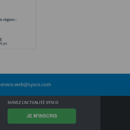
n région :
0 g
 6 pc
service.web@sysco.com
SUIVEZ L'ACTUALITÉ SYSCO