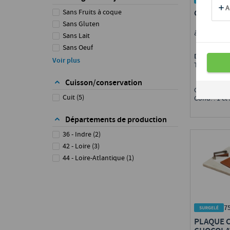
GROS CHO
Sans Fruits à coque
Sans Gluten
à garnir
Sans Lait
Sans Oeuf
Disponible 
Sans Soja
Voir plus
Toute Fran
Cuisson/conservation
Calibre : 40
Cuit
(
5
)
Cond. : 1 ct
Départements de production
36 - Indre
(
2
)
42 - Loire
(
3
)
44 - Loire-Atlantique
(
1
)
7
PLAQUE 