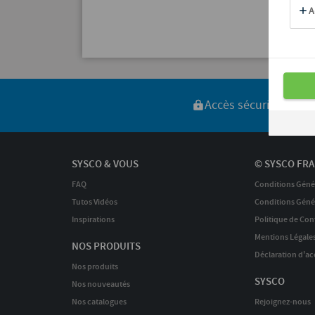
Accès sécurisé
Liv
SYSCO & VOUS
© SYSCO FRA
FAQ
Conditions Géné
Tutos Vidéos
Conditions Génér
Inspirations
Politique de Conf
Mentions Légale
NOS PRODUITS
Déclaration d'acc
Nos produits
SYSCO
Nos nouveautés
Nos catalogues
Rejoignez-nous