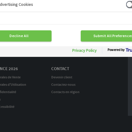
Continuer mes achats
raison en 24 H
Commande rapide 7J/7
04 72 20 23 23
NCE 2026
CONTACT
rales de Vente
Devenir client
ales d'Utilisation
Contactez-nous
identialité
Contacts en région
s
essibilité