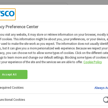
Connectez-vous
ou
devenez client
pour obtenir plus de détails
ommables de restauration
Les autres consommables de restauration
>
Nous sommes désolés, aucun résultat trouvé pou