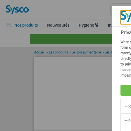
Nos produits
Nouveautés
Hygiène🫧
Inspiration
Accueil
Les produits
Le non alimentaire
Les autres cons
>
>
>