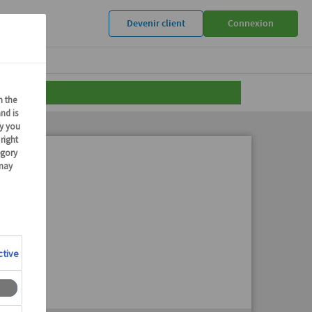
Devenir client
Connexion
r
"*"
.