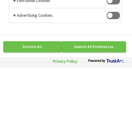
Photo non contractuelle
28045
Sac sandwich kraft
10 cm x 35 cm x 2,75 cm
Besoin d'informations ?
Soyez mis en relation rapidement avec nos
experts.
Contactez-nous
Disponible en région :Toute France
Conditionnement: 1 ct x 1000 pc
Description
Conseils
Caractéristiques Techniques