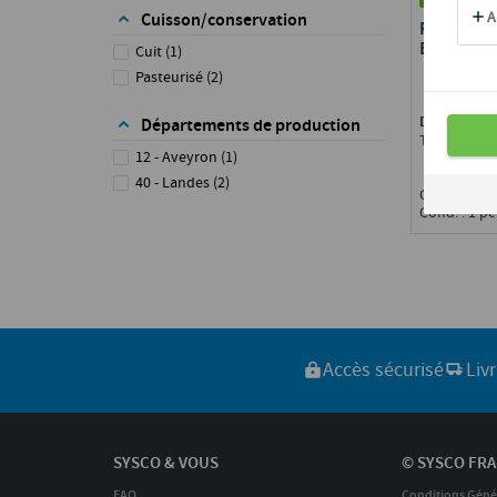
Cuisson/conservation
FOIE GRA
ENTIER F
Cuit
(
1
)
POIVRE D
Pasteurisé
(
2
)
SUD-OUE
FRANCE
Disponible 
Départements de production
Toute Fran
12 - Aveyron
(
1
)
40 - Landes
(
2
)
Calibre : 4
Cond. : 1 pc
Accès sécurisé
Liv
SYSCO & VOUS
© SYSCO FRA
FAQ
Conditions Géné