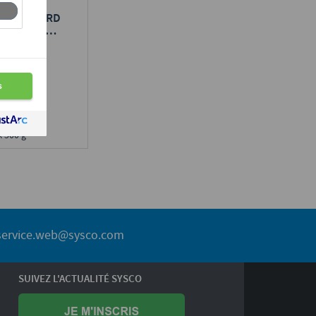
S DE CANARD
ARBRÉ AU
0 % MORCEAUX
E IGP SUD-
n région :
e
x 500 g
service.web@sysco.com
SUIVEZ L'ACTUALITÉ SYSCO