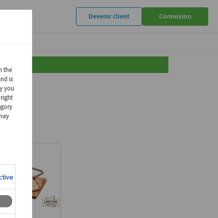
Devenir client
Connexion
082