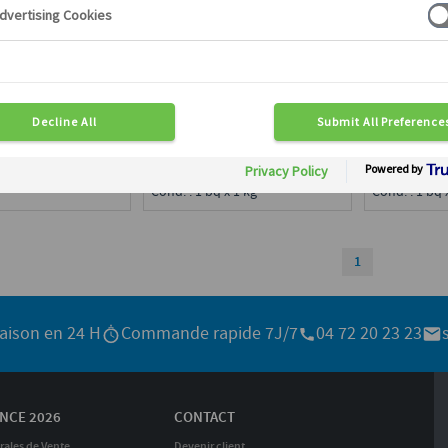
S DE CANARD
TERRINE DE BLOC DE FOIE
FOIE GRA
LEUR DE SEL
GRAS DE CANARD MI-CUIT
ENTIER M
E SICHUAN IGP
PORTO 10
ST AGRI-ETHIQUE
EN TERRIN
OUEST
en région :
Disponible en région :
Disponible e
ce
Toute France
Toute Franc
80 g
Cond. : 1 bq x 1 kg
Cond. : 1 bq 
1
raison en 24 H
Commande rapide 7J/7
04 72 20 23 23
NCE 2026
CONTACT
rales de Vente
Devenir client