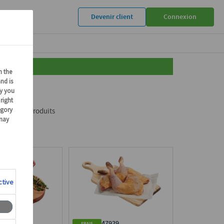
Devenir client
Connexion
eau
6 produits
005
47929