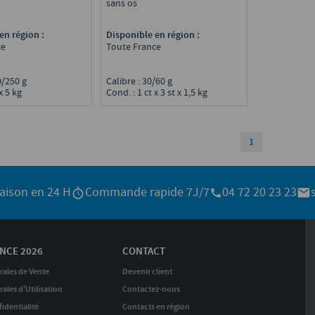
sans os
Disponible en région :
en région :
Toute France
ce
Calibre : 30/60 g
00/250 g
Cond. : 1 ct x 3 st x 1,5 kg
x 5 kg
1
raison en 24 H
Commande rapide 7J/7
04 72 20 23 23
NCE 2026
CONTACT
rales de Vente
Devenir client
ales d'Utilisation
Contactez-nous
identialité
Contacts en région