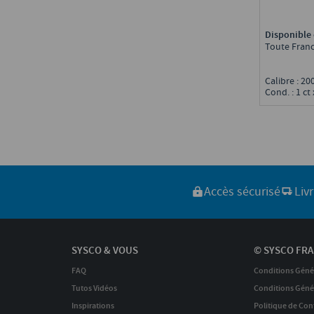
Disponible 
Toute Fran
Calibre : 2
Cond. : 1 ct 
Accès sécurisé
Liv
SYSCO & VOUS
© SYSCO FRA
FAQ
Conditions Géné
Tutos Vidéos
Conditions Génér
Inspirations
Politique de Conf