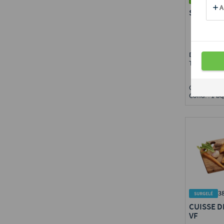
SUPRÊME
Disponible 
Toute Fran
Calibre : s/
Cond. : 1 bq
3
CUISSE D
VF