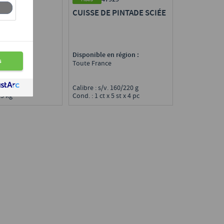
 PINTADE
CUISSE DE PINTADE SCIÉE
E VF
n région :
Disponible en région :
e
Toute France
0/200 g
Calibre : s/v. 160/220 g
 5 kg
Cond. : 1 ct x 5 st x 4 pc