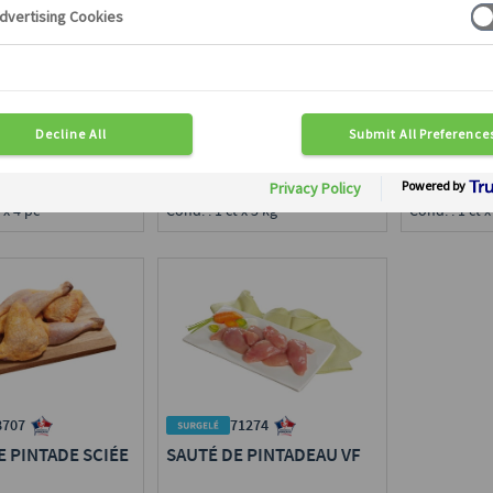
 DE PINTADE
SUPRÊME DE PINTADEAU
CUISSE DE
VF
DÉJOINTÉ
nu
en région :
Disponible en région :
Disponible e
ce
Toute France
Toute Franc
v. 160/220 g
Calibre : 140/180 g
Calibre : 16
 x 4 pc
Cond. : 1 ct x 5 kg
Cond. : 1 ct x
71274
8707
SAUTÉ DE PINTADEAU VF
E PINTADE SCIÉE