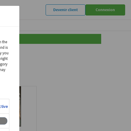
Devenir client
Connexion
061