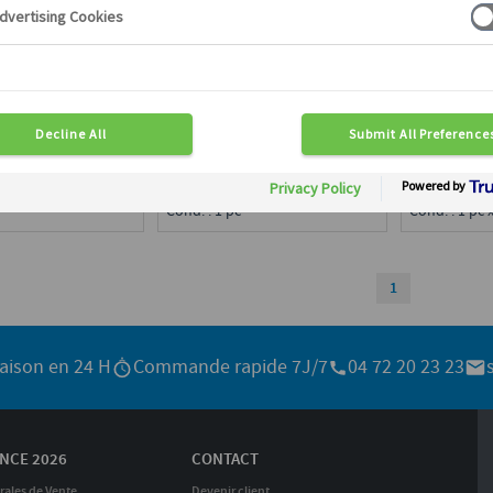
BEURRE MOTTE FABRIQUÉ
BLOC DOUX
MOTTE DE
EN BARATTE
82 % MG
Disponible en région :
en région :
Disponible e
Sud, Rhône-Alpes
ce
Rhône-Alpes
Calibre : 5 kg
kg
Cond. : 1 pc
Cond. : 1 pc 
1
raison en 24 H
Commande rapide 7J/7
04 72 20 23 23
NCE 2026
CONTACT
rales de Vente
Devenir client