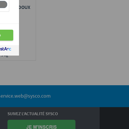
 BEURRE DOUX
n région :
x 5 kg
service.web@sysco.com
SUIVEZ L'ACTUALITÉ SYSCO