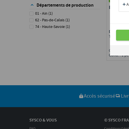
Départements de production
BEURRE 
01 - Ain
(
1
)
62 - Pas-de-Calais
(
1
)
74 - Haute-Savoie
(
1
)
Disponible 
Toute Fran
Calibre : 5 
Cond. : 1 pc
Accès sécurisé
Liv
SYSCO & VOUS
© SYSCO FRA
FAQ
Conditions Géné