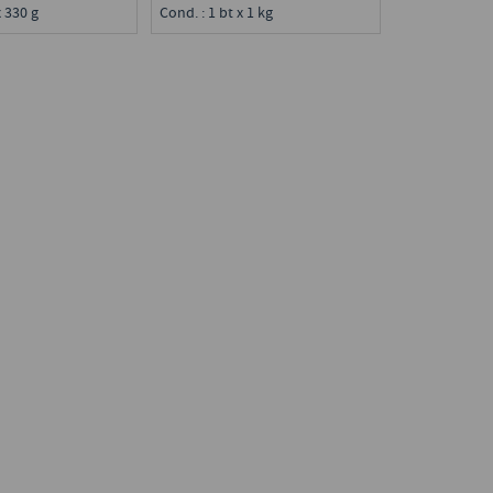
Cond. : 1 bt x 1 kg
x 330 g