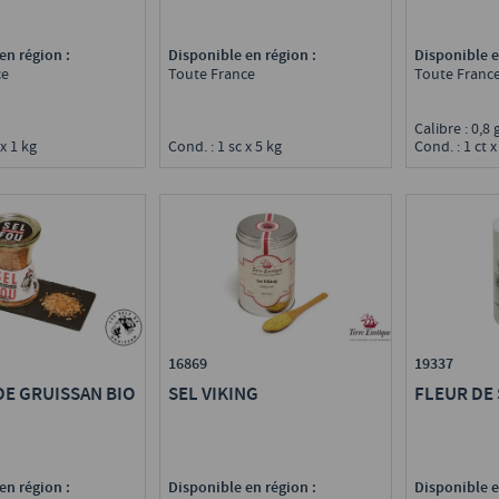
Disponible en région :
en région :
Disponible e
Toute France
ce
Toute Franc
Calibre : 0,8
Cond. : 1 sc x 5 kg
 x 1 kg
Cond. : 1 ct 
16869
19337
DE GRUISSAN BIO
SEL VIKING
FLEUR DE 
en région :
Disponible en région :
Disponible e