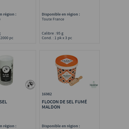
Disponible en région :
n région :
Toute France
e
Calibre : 95 g
 g
Cond. : 1 pk x 3 pc
x 2000 pc
16982
SEL
FLOCON DE SEL FUMÉ
MALDON
n région :
Disponible en région :