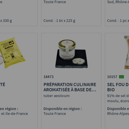
ce
Toute France
Sud, Rhône-
 x 330 g
Cond. : 1 bt x 225 g
Cond. : 1 pc 
18473
10157
ITÉ
PRÉPARATION CULINAIRE
SEL FOU D
AROMATISÉE À BASE DE
BIO
SEL DE GUÉRANDE ET DE
tuber aestivum
91% de sel 
TRUFFE D'ÉTÉ 1%
moulu, écorc
d'orange, pa
en région :
Disponible en région :
Disponible e
 et Ile-de-France
Toute France
Rhône-Alpes