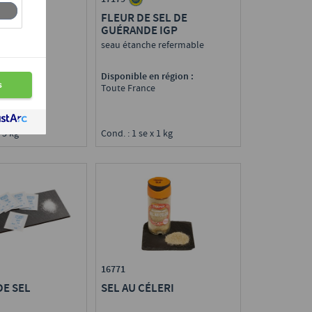
FLEUR DE SEL DE
GUÉRANDE IGP
seau étanche refermable
Disponible en région :
n région :
Toute France
e
Cond. : 1 se x 1 kg
 5 kg
16771
SEL AU CÉLERI
DE SEL