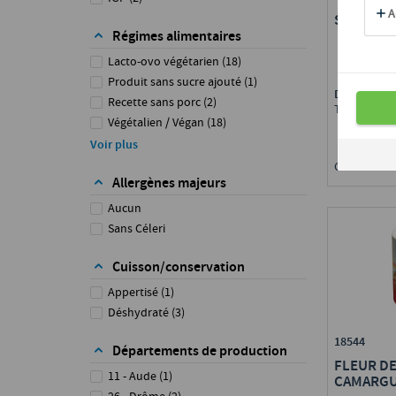
SEL FIN
Régimes alimentaires
Lacto-ovo végétarien
(
18
)
Produit sans sucre ajouté
(
1
)
Disponible 
Recette sans porc
(
2
)
Toute Fran
Végétalien / Végan
(
18
)
Végétarien
(
18
)
Voir plus
Cond. : 1 st 
Allergènes majeurs
Aucun
Sans Céleri
Cuisson/conservation
Appertisé
(
1
)
Déshydraté
(
3
)
18544
Départements de production
FLEUR DE
11 - Aude
(
1
)
CAMARG