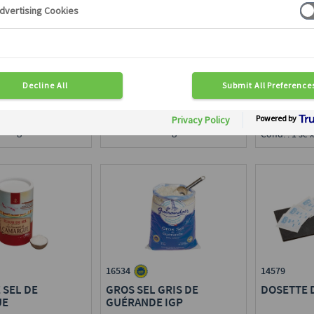
GROS SEL
SEL FIN
en région :
Disponible en région :
Disponible e
ce
Toute France
Toute Franc
x 1 kg
Cond. : 1 st x 1 kg
Cond. : 1 se x
16534
14579
GROS SEL GRIS DE
 SEL DE
DOSETTE 
GUÉRANDE IGP
UE