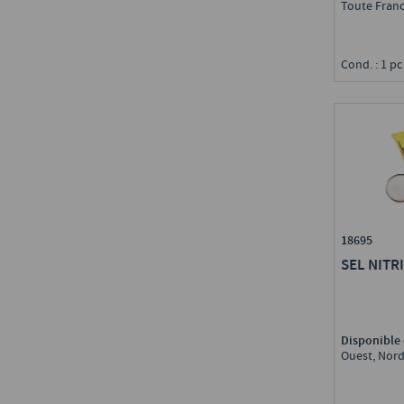
Toute Fran
Cond. : 1 pc
18695
SEL NITR
Disponible 
Ouest, Nord