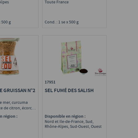
Alpes
Toute France
x 500 g
Cond. : 1 se x 500 g
17951
SEL FUMÉ DES SALISH
E GRUISSAN N°2
de mer, curcuma
e de citron, écorce
vot bleu grains
Disponible en région :
n région :
Nord et Ile-de-France, Sud,
Rhône-Alpes, Sud-Ouest, Ouest