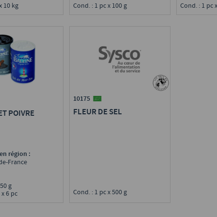
 x 10 kg
Cond. : 1 pc x 100 g
Cond. : 1 pc 
10175
FLEUR DE SEL
ET POIVRE
en région :
-de-France
8/50 g
Cond. : 1 pc x 500 g
 x 6 pc