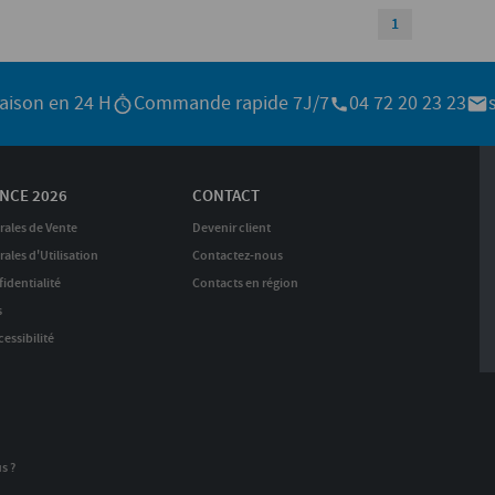
1
raison en 24 H
Commande rapide 7J/7
04 72 20 23 23
NCE 2026
CONTACT
rales de Vente
Devenir client
ales d'Utilisation
Contactez-nous
identialité
Contacts en région
s
essibilité
s ?