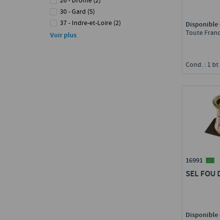
26 - Drôme
(
2
)
30 - Gard
(
5
)
37 - Indre-et-Loire
(
2
)
Disponible 
Toute Fran
44 - Loire-Atlantique
(
2
)
Voir plus
67 - Bas-Rhin
(
1
)
84 - Vaucluse
(
2
)
Cond. : 1 bt
16991
SEL FOU 
Disponible 