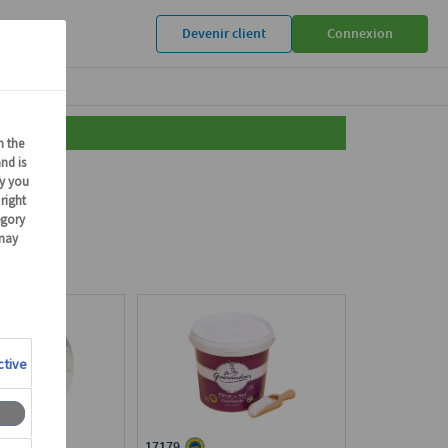
Devenir client
Connexion
17179