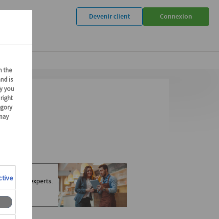
Devenir client
Connexion
ions ?
 avec nos experts.
s