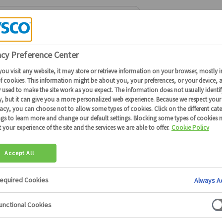
 SAUCES ET CONDIMENTS
>
LES ÉPICES
>
CANNELLE MOULUE
19276
Cannelle moulue
Disponible en région :Toute France
Conditionnement: 1 bt x 350 g
Besoin d'informat
Soyez mis en relation rapidement
Contactez-nou