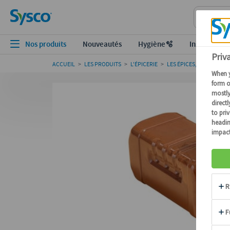
Nos produits
Nouveautés
Hygiène🫧
Inspiration
ACCUEIL
>
LES PRODUITS
>
L'ÉPICERIE
>
LES ÉPICES, AROMATES,