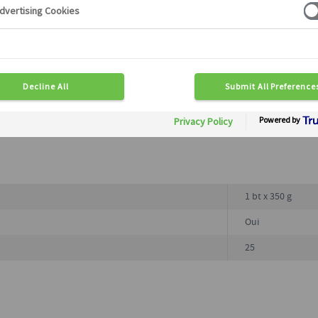
En savoir plus
1 bt x 350 g
Oui
25