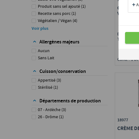
Produit sans sel ajouté
(
1
)
CRÈME D
VANILLÉE
Recette sans porc
(
1
)
Végétalien / Végan
(
4
)
Végétarien
(
5
)
Voir plus
Disponible 
Toute Fran
Allergènes majeurs
Aucun
Sans Lait
Cond. : 1 bt
Cuisson/conservation
Appertisé
(
3
)
Stérilisé
(
1
)
Départements de production
07 - Ardèche
(
3
)
26 - Drôme
(
1
)
18977
CRÈME D