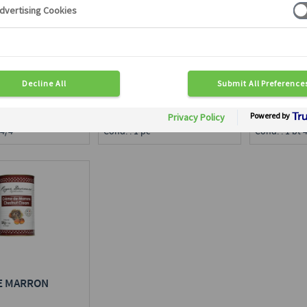
CRÈME DE MARRONS AUX
E MARRON
CRÈME DE
MARRONS D'ARDÈCHE
L'ARDÈCH
doypack refermable
Disponible en région :
en région :
Disponible e
Toute France
ce
Toute Franc
Calibre : 1 kg
Cond. : 1 pc
 4/4
Cond. : 1 bt 
E MARRON