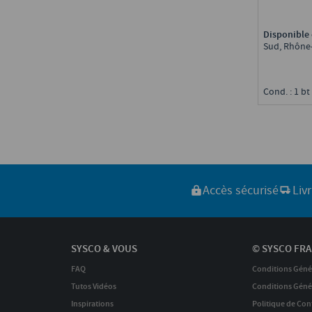
Disponible 
Sud, Rhône
Cond. : 1 bt
Accès sécurisé
Liv
SYSCO & VOUS
© SYSCO FRA
FAQ
Conditions Géné
Tutos Vidéos
Conditions Génér
Inspirations
Politique de Conf