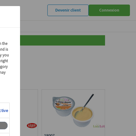
Devenir client
Connexion
18007