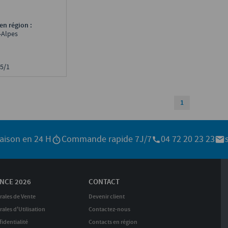
en région :
-Alpes
 5/1
1
raison en 24 H
Commande rapide 7J/7
04 72 20 23 23
NCE 2026
CONTACT
rales de Vente
Devenir client
ales d'Utilisation
Contactez-nous
identialité
Contacts en région