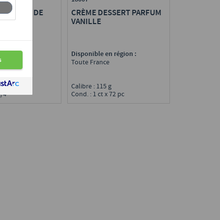
CRÈME DESSERT PARFUM
 MARRON DE
VANILLE
E
Disponible en région :
n région :
Toute France
e
Calibre : 115 g
Cond. : 1 ct x 72 pc
4/4