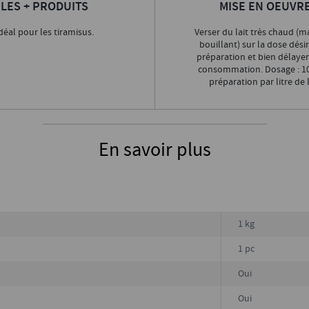
LES + PRODUITS
MISE EN OEUVR
déal pour les tiramisus.
Verser du lait très chaud (m
bouillant) sur la dose dési
préparation et bien délaye
consommation. Dosage : 1
préparation par litre de l
En savoir plus
1 kg
1 pc
Oui
Oui