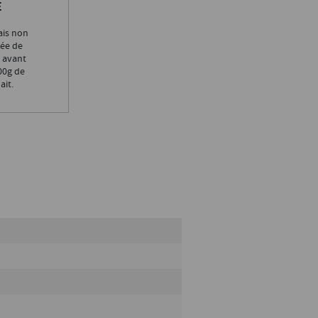
E
ais non
rée de
r avant
00g de
ait.