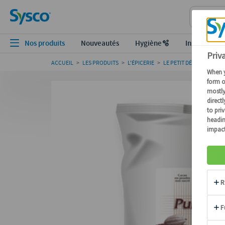
Nos produits
Nouveautés
Hygiène🫧
Inspiration
ACCUEIL
>
LES PRODUITS
>
L'ÉPICERIE
>
LE PETIT DÉJEUNER
>
L