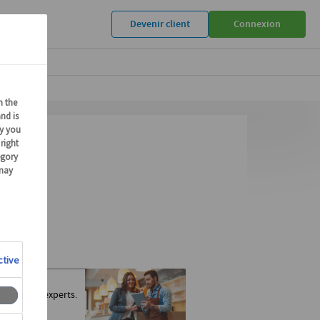
Devenir client
Connexion
ions ?
 avec nos experts.
s