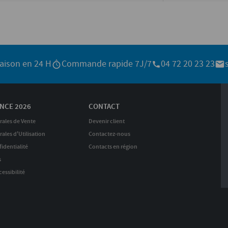
raison en 24 H
Commande rapide 7J/7
04 72 20 23 23
NCE 2026
CONTACT
rales de Vente
Devenir client
ales d'Utilisation
Contactez-nous
identialité
Contacts en région
s
essibilité