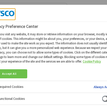
E CHOCOLAT EN POUDRE
>
POUDRE DE CACAO
10050
Poudre de cacao
100% cacao
Disponible en région :Toute France
Calibre: 1 kg
Conditionnement: 1 pc
100% cacao en poudre.
Besoin d'informat
Soyez mis en relation rapidement
Contactez-nou